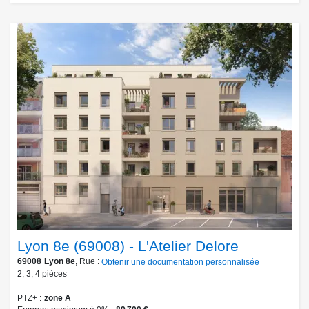
Lyon 8e (69008) - L'Atelier Delore
69008
Lyon 8e
, Rue :
Obtenir une documentation personnalisée
2
,
3
,
4
pièces
PTZ+
zone A