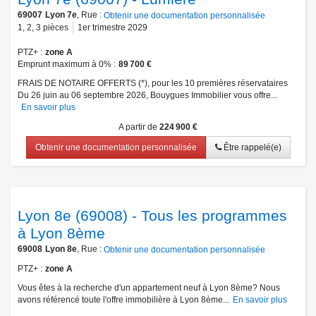
69007
Lyon 7e
, Rue :
Obtenir une documentation personnalisée
1
,
2
,
3
pièces
1er trimestre 2029
PTZ+
zone A
Emprunt maximum à 0%
89 700 €
FRAIS DE NOTAIRE OFFERTS (*), pour les 10 premières réservataires
Du 26 juin au 06 septembre 2026, Bouygues Immobilier vous offre...
En savoir plus
A partir de
224 900 €
Obtenir une documentation personnalisée
Être rappelé(e)
Lyon 8e (69008) - Tous les programmes
à Lyon 8ème
69008
Lyon 8e
, Rue :
Obtenir une documentation personnalisée
PTZ+
zone A
Vous êtes à la recherche d'un appartement neuf à Lyon 8ème? Nous
avons référencé toute l'offre immobilière à Lyon 8ème...
En savoir plus