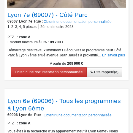
Lyon 7e (69007) - Côté Parc
69007
Lyon 7e
, Rue :
Obtenir une documentation personnalisée
1
,
2
,
3
,
4
,
5
pièces
2ème trimestre 2028
PTZ+
zone A
Emprunt maximum à 0%
89 700 €
Démarrage des travaux imminent ! Découvrez le programme neuf Côté
Parc à Lyon 7ème situé avenue Jean Jaurès à proximité...
En savoir plus
A partir de
209 900 €
Obtenir une documentation personnalisée
Être rappelé(e)
Lyon 6e (69006) - Tous les programmes
à Lyon 6ème
69006
Lyon 6e
, Rue :
Obtenir une documentation personnalisée
PTZ+
zone A
Vous êtes à la recherche d'un appartement neuf à Lyon 6ème? Nous