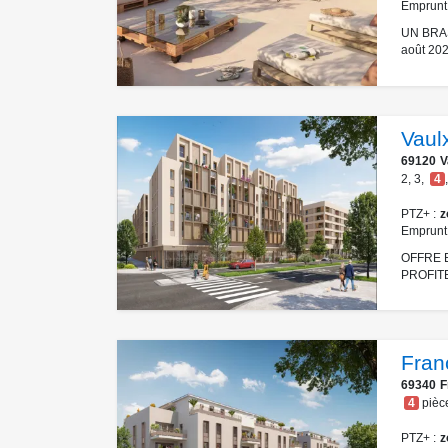
Emprunt
UN BRAS
août 202
Vaul
69120
V
2
,
3
,
4
,
PTZ+
z
Emprunt
OFFRE 
PROFITE
Fran
69340
F
4
pièc
PTZ+
z