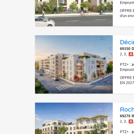
Emprunt
OFFRE E
d'un env
Déci
69150
D
2
,
3
,
4
,
PTZ+
z
Emprunt
OFFRE 
EN 2027
Roch
69270
R
2
,
3
,
4
,
PTZ+
z