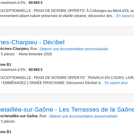
 maximum à 0%
80 860 €
XCEPTIONNELLE : FRAIS DE NOTAIRE OFFERTS* À Collonges-au-Mont-d'Or, a
ironnement alliant nature préservée et vitalité urbaine, découvrez des...
En savoir 
nes-Charpieu - Décibel
écines-Charpieu
, Rue :
Obtenir une documentation personnalisée
5
pièces
4ème trimestre 2026
one B1
 maximum à 0%
80 860 €
EXCEPTIONNELLE : FRAIS DE NOTAIRE OFFERTS*. TRAVAUX EN COURS. LIV
 ! EMMÉNAGEZ L'ANNÉE PROCHAINE. Découvrez Décibel à...
En savoir plus
etaillée-sur-Saône - Les Terrasses de la Saôn
ochetaillée-sur-Saône
, Rue :
Obtenir une documentation personnalisée
5
pièces
one B1