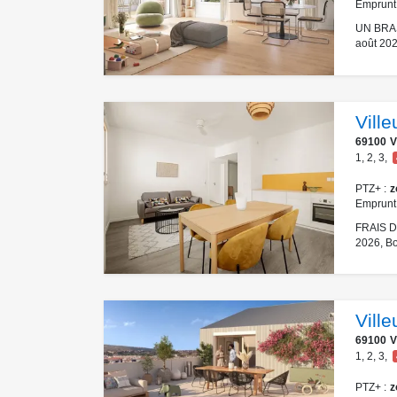
Emprunt
UN BRAS
août 202
Vill
69100
V
1
,
2
,
3
,
PTZ+
z
Emprunt
FRAIS DE
2026, Bo
Vill
69100
V
1
,
2
,
3
,
PTZ+
z