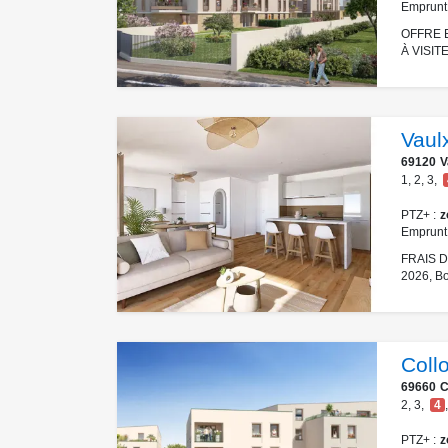
Emprunt
OFFRE 
À VISITE
Vaulx
69120
V
1
,
2
,
3
,
PTZ+
z
Emprunt
FRAIS DE
2026, Bo
Coll
69660
C
2
,
3
,
4
,
PTZ+
z