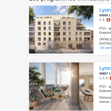
Lyon 
69008
L
2
,
3
,
4
PTZ+
z
Emprunt
OFFRE 
N'ATTE
En savo
Lyon
69007
L
1
,
2
,
3
,
PTZ+
z
Emprunt
Démarrag
avenue J