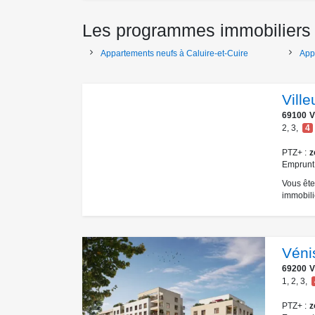
Les programmes immobiliers 
Appartements neufs à Caluire-et-Cuire
App
Vill
69100
V
2
,
3
,
4
PTZ+
z
Emprunt
Vous ête
immobiliè
Véni
69200
V
1
,
2
,
3
,
PTZ+
z