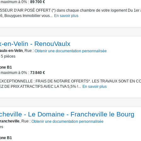
 maximum à 0%
89 700 €
SEUR D'AIR POSÉ OFFERT (*) dans chaque chambre de votre logement Du 1er 
6, Bouygues Immobilier vous...
En savoir plus
x-en-Velin - RenouVaulx
aulx-en-Velin
, Rue :
Obtenir une documentation personnalisée
5
pièces
one B1
 maximum à 0%
73 840 €
EXCEPTIONNELLE : FRAIS DE NOTAIRE OFFERTS*. LES TRAVAUX SONT EN C
Z DE PRIX ATTRACTIFS AVEC LA TVA 5,5% !...
En savoir plus
cheville - Le Domaine - Francheville le Bourg
rancheville
, Rue :
Obtenir une documentation personnalisée
es
one B1