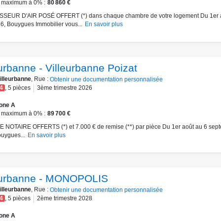
 maximum à 0%
80 860 €
SEUR D'AIR POSÉ OFFERT (*) dans chaque chambre de votre logement Du 1er 
6, Bouygues Immobilier vous...
En savoir plus
eurbanne - Villeurbanne Poizat
illeurbanne
, Rue :
Obtenir une documentation personnalisée
4
,
5
pièces
3ème trimestre 2026
one A
 maximum à 0%
89 700 €
 NOTAIRE OFFERTS (*) et 7.000 € de remise (**) par pièce Du 1er août au 6 sep
uygues...
En savoir plus
eurbanne - MONOPOLIS
illeurbanne
, Rue :
Obtenir une documentation personnalisée
4
,
5
pièces
2ème trimestre 2028
one A