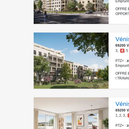
Emprunt
OFFRE 
OPPORT
Véni
69200
V
3
,
4
,
5
PTZ+
z
Emprunt
OFFRE E
! TRAVA
Véni
69200
V
1
,
2
,
3
,
PTZ+
z