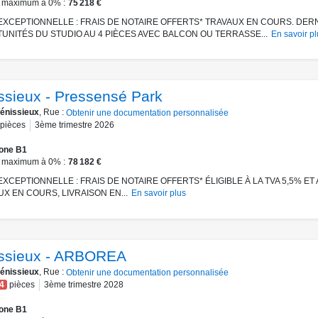
 maximum à 0%
75 218 €
EXCEPTIONNELLE : FRAIS DE NOTAIRE OFFERTS* TRAVAUX EN COURS. DER
UNITÉS DU STUDIO AU 4 PIÈCES AVEC BALCON OU TERRASSE...
En savoir pl
ssieux - Pressensé Park
énissieux
, Rue :
Obtenir une documentation personnalisée
pièces
3ème trimestre 2026
one B1
 maximum à 0%
78 182 €
XCEPTIONNELLE : FRAIS DE NOTAIRE OFFERTS* ÉLIGIBLE À LA TVA 5,5% ET
UX EN COURS, LIVRAISON EN...
En savoir plus
ssieux - ARBOREA
énissieux
, Rue :
Obtenir une documentation personnalisée
4
pièces
3ème trimestre 2028
one B1