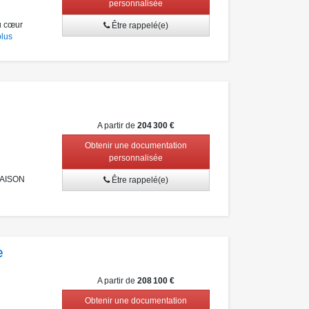
personnalisée
u cœur
Être rappelé(e)
plus
A partir de
204 300 €
Obtenir une documentation
personnalisée
RAISON
Être rappelé(e)
e
A partir de
208 100 €
Obtenir une documentation