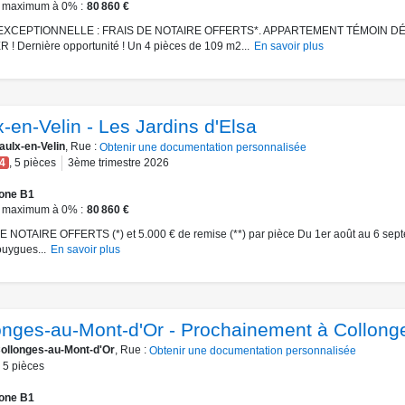
 maximum à 0%
80 860 €
EXCEPTIONNELLE : FRAIS DE NOTAIRE OFFERTS*. APPARTEMENT TÉMOIN 
R ! Dernière opportunité ! Un 4 pièces de 109 m2...
En savoir plus
-en-Velin - Les Jardins d'Elsa
aulx-en-Velin
, Rue :
Obtenir une documentation personnalisée
4
,
5
pièces
3ème trimestre 2026
one B1
 maximum à 0%
80 860 €
 NOTAIRE OFFERTS (*) et 5.000 € de remise (**) par pièce Du 1er août au 6 sep
uygues...
En savoir plus
onges-au-Mont-d'Or - Prochainement à Collong
ollonges-au-Mont-d'Or
, Rue :
Obtenir une documentation personnalisée
5
pièces
one B1