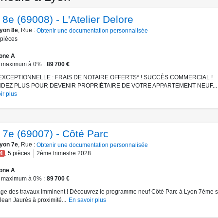
8e (69008) - L'Atelier Delore
yon 8e
, Rue :
Obtenir une documentation personnalisée
pièces
one A
 maximum à 0%
89 700 €
EXCEPTIONNELLE : FRAIS DE NOTAIRE OFFERTS* ! SUCCÈS COMMERCIAL !
NDEZ PLUS POUR DEVENIR PROPRIÉTAIRE DE VOTRE APPARTEMENT NEUF...
ir plus
 7e (69007) - Côté Parc
yon 7e
, Rue :
Obtenir une documentation personnalisée
4
,
5
pièces
2ème trimestre 2028
one A
 maximum à 0%
89 700 €
e des travaux imminent ! Découvrez le programme neuf Côté Parc à Lyon 7ème s
ean Jaurès à proximité...
En savoir plus