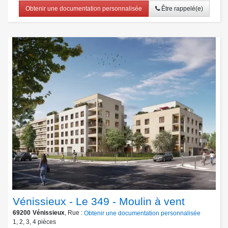
Obtenir une documentation personnalisée
Être rappelé(e)
Vénissieux - Le 349 - Moulin à vent
69200
Vénissieux
, Rue :
Obtenir une documentation personnalisée
1
,
2
,
3
,
4
pièces