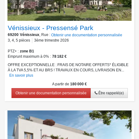
Vénissieux - Pressensé Park
69200
Vénissieux
, Rue :
Obtenir une documentation personnalisée
3
,
4
,
5
pièces
3ème trimestre 2026
PTZ+
zone B1
Emprunt maximum à 0%
78 182 €
OFFRE EXCEPTIONNELLE : FRAIS DE NOTAIRE OFFERTS* ÉLIGIBLE
À LA TVA 5,5% ET AU BRS ! TRAVAUX EN COURS, LIVRAISON EN...
En savoir plus
A partir de
180 000 €
Obtenir une documentation personnalisée
Être rappelé(e)