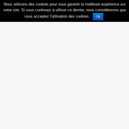
Nous utilisons des cookies pour vous garantir la meilleure expérience sur
notre site. Si vous continuez à utiliser ce dernier, nous considérerons que
vous acceptez l'utilisation des cookies.
Ok
Saint-Fons - Square Rabelais
69190
Saint-Fons
, Rue :
Obtenir une documentation personnalisée
2
pièces
4ème trimestre 2025
PTZ+
zone B1
Emprunt maximum à 0%
50 544 €
OFFRE EXCEPTIONNELLE : FRAIS DE NOTAIRE OFFERTS*.
LIVRAISON IMMÉDIATE, DERNIÈRE OPPORTUNITÉ À SAISIR ! Au sein
de la résidence Square Rabelais à...
En savoir plus
A partir de
194 400 €
Obtenir une documentation personnalisée
Être rappelé(e)