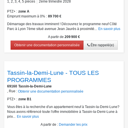
1
,
2
,
3
,
4
,
5
pièces
2ème trimestre 2028
PTZ+
zone A
Emprunt maximum à 0%
89 700 €
Démarrage des travaux imminent ! Découvrez le programme neuf Côté
Parc à Lyon 7ème situé avenue Jean Jaurès à proximité...
En savoir plus
A partir de
209 900 €
Obtenir une documentation personnalisée
Être rappelé(e)
Tassin-la-Demi-Lune - TOUS LES
PROGRAMMES
69160
Tassin-la-Demi-Lune
, Rue :
Obtenir une documentation personnalisée
PTZ+
zone B1
Vous êtes à la recherche d'un appartement neuf à Tassin-la-Demi-Lune?
Nous avons référencé toute l'offre immobilière à Tassin-la-Demi-Lune à
prix...
En savoir plus
A partir de
:
Demander les prix