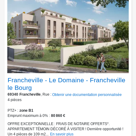
Francheville - Le Domaine - Francheville
le Bourg
69340
Francheville
, Rue :
Obtenir une documentation personnalisée
4
pièces
PTZ+
zone B1
Emprunt maximum à 0%
80 860 €
OFFRE EXCEPTIONNELLE : FRAIS DE NOTAIRE OFFERTS*.
APPARTEMENT TÉMOIN DÉCORÉ À VISITER ! Dernière opportunité !
Un 4 pièces de 109 m2...
En savoir plus