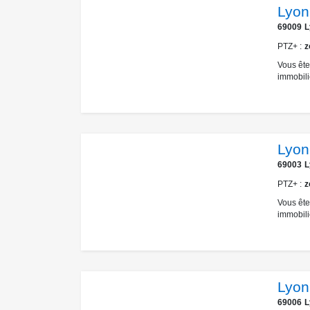
Lyon
69009
L
PTZ+
z
Vous ête
immobili
Lyo
69003
L
PTZ+
z
Vous ête
immobili
Lyon
69006
L