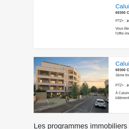
Calu
69300
C
PTZ+
z
Vous ête
l'offre i
Calu
69300
C
3ème tri
PTZ+
z
À Caluir
bâtiment
Les programmes immobiliers 