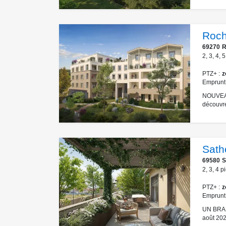
Roch
69270
R
2
,
3
,
4
,
5
PTZ+
z
Emprunt
NOUVEAU 
découvre
Sath
69580
S
2
,
3
,
4
p
PTZ+
z
Emprunt
UN BRAS
août 202