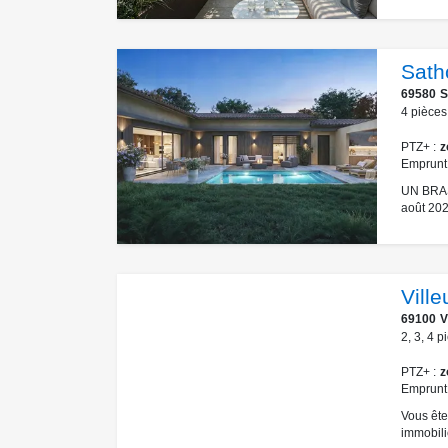
Satho
69580
S
4
pièces
PTZ+
z
Emprunt
UN BRAS
août 202
Vill
69100
V
2
,
3
,
4
p
PTZ+
z
Emprunt
Vous ête
immobiliè