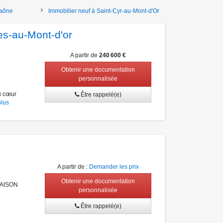
Saône
Immobilier neuf à Saint-Cyr-au-Mont-d'Or
es-au-Mont-d'or
A partir de
240 600 €
Obtenir une documentation
personnalisée
u cœur
Être rappelé(e)
plus
A partir de
:
Demander les prix
Obtenir une documentation
RAISON
personnalisée
Être rappelé(e)