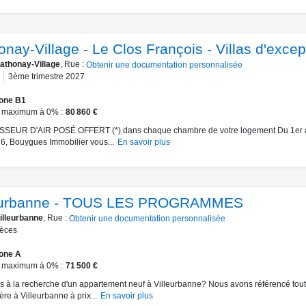
nay-Village - Le Clos François - Villas d'excep
athonay-Village
, Rue :
Obtenir une documentation personnalisée
3ème trimestre 2027
one B1
 maximum à 0%
80 860 €
SEUR D'AIR POSÉ OFFERT (*) dans chaque chambre de votre logement Du 1er 
6, Bouygues Immobilier vous...
En savoir plus
eurbanne - TOUS LES PROGRAMMES
illeurbanne
, Rue :
Obtenir une documentation personnalisée
ièces
one A
 maximum à 0%
71 500 €
s à la recherche d'un appartement neuf à Villeurbanne? Nous avons référencé toute 
re à Villeurbanne à prix...
En savoir plus