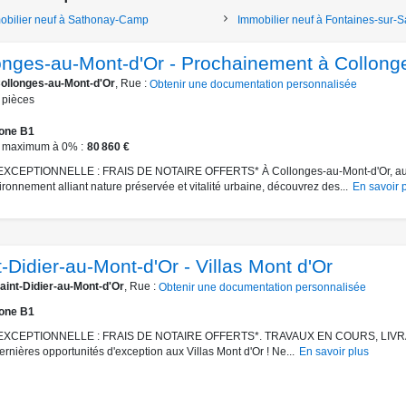
obilier neuf à Sathonay-Camp
Immobilier neuf à Fontaines-sur-
onges-au-Mont-d'Or - Prochainement à Collong
ollonges-au-Mont-d'Or
, Rue :
Obtenir une documentation personnalisée
pièces
one B1
 maximum à 0%
80 860 €
XCEPTIONNELLE : FRAIS DE NOTAIRE OFFERTS* À Collonges-au-Mont-d'Or, a
ironnement alliant nature préservée et vitalité urbaine, découvrez des...
En savoir 
-Didier-au-Mont-d'Or - Villas Mont d'Or
aint-Didier-au-Mont-d'Or
, Rue :
Obtenir une documentation personnalisée
one B1
EXCEPTIONNELLE : FRAIS DE NOTAIRE OFFERTS*. TRAVAUX EN COURS, LIV
ernières opportunités d'exception aux Villas Mont d'Or ! Ne...
En savoir plus