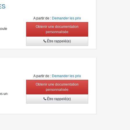
ES
A partir de
:
Demander les prix
Obtenir une documentation
toute
personnalisée
Être rappelé(e)
A partir de
:
Demander les prix
Obtenir une documentation
personnalisée
ns un
Être rappelé(e)