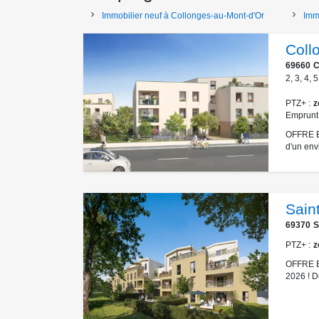
Immobilier neuf à Collonges-au-Mont-d'Or
Imm
Coll
69660
C
2
,
3
,
4
,
5
PTZ+
z
Emprunt
OFFRE E
d'un env
Saint
69370
S
PTZ+
z
OFFRE 
2026 ! D