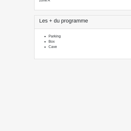
zone A
Les + du programme
Parking
Box
Cave