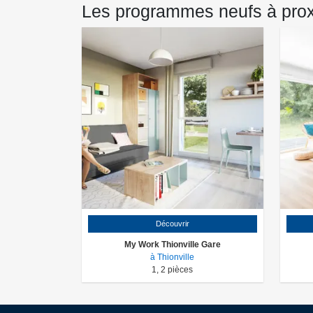
Les programmes neufs à pr
Découvrir
My Work Thionville Gare
à Thionville
1
,
2
pièces