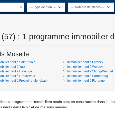
×
 (57) : 1 programme immobilier d
fs Moselle
obilier neuf
à
Saint-Avold
Immobilier neuf
à
Fameck
obilier neuf
à
Yutz
Immobilier neuf
à
Woippy
obilier neuf
à
Hayange
Immobilier neuf
à
Stiring-Wendel
obilier neuf
à
Creutzwald
Immobilier neuf
à
Sarrebourg
obilier neuf
à
Freyming-Merlebach
Immobilier neuf
à
Florange
mbreux programmes immobiliers neufs sont en construction dans le dép
s neufs dans le 57 et de maisons neuves.