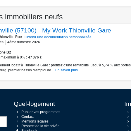
s immobiliers neufs
nville (57100) - My Work Thionville Gare
hionville
, Rue :
Obtenir une documentation personnalisée
es
4ème trimestre 2026
one B2
 maximum à 0%
47 376 €
ement locatif à Thionville Gare : profitez d'une rentabilité jusqu'à 5,74 % aux portes
rg, premier bassin d'emploi de...
En savoir plus
Quel-logement
Im
Publier vos programmes
Contact
Mentions légales
Respect de la vie privée
Facebook