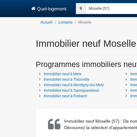
Quel-logement
Moselle (57)
Accueil
Lorraine
Moselle
Immobilier neuf Moselle
Programmes immobiliers neu
Immobilier neuf
à
Metz
Imm
Immobilier neuf
à
Thionville
Imm
Immobilier neuf
à
Montigny-lès-Metz
Imm
Immobilier neuf
à
Sarreguemines
Imm
Immobilier neuf
à
Forbach
Imm
Immobilier neuf Moselle (57) : De no
Découvrez la sélection d'appartement