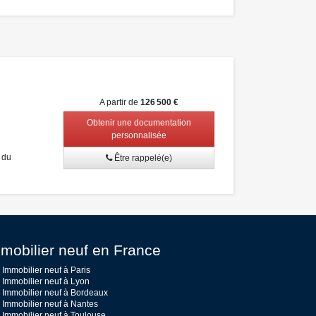
A partir de
126 500 €
Obtenir une documentation
personnalisée
 du
Être rappelé(e)
mobilier neuf en France
Immobilier neuf à Paris
Immobilier neuf à Lyon
Immobilier neuf à Bordeaux
Immobilier neuf à Nantes
Immobilier neuf à Toulouse