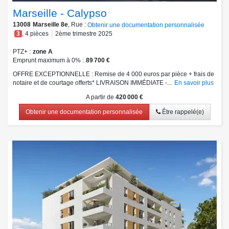
Marseille - Calypso
13008
Marseille 8e
, Rue :
Obtenir une documentation personnalisée
3
,
4
pièces
2ème trimestre 2025
PTZ+
zone A
Emprunt maximum à 0%
89 700 €
OFFRE EXCEPTIONNELLE : Remise de 4 000 euros par pièce + frais de
notaire et de courtage offerts* LIVRAISON IMMÉDIATE -...
En savoir plus
A partir de
420 000 €
Obtenir une documentation personnalisée
Être rappelé(e)