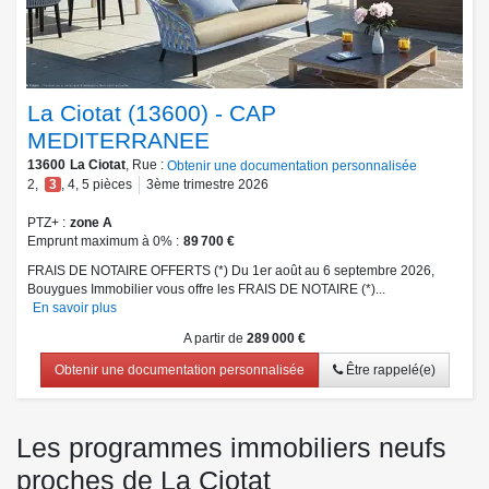
La Ciotat (13600) - CAP
MEDITERRANEE
13600
La Ciotat
, Rue :
Obtenir une documentation personnalisée
2
,
3
,
4
,
5
pièces
3ème trimestre 2026
PTZ+
zone A
Emprunt maximum à 0%
89 700 €
FRAIS DE NOTAIRE OFFERTS (*) Du 1er août au 6 septembre 2026,
Bouygues Immobilier vous offre les FRAIS DE NOTAIRE (*)...
En savoir plus
A partir de
289 000 €
Obtenir une documentation personnalisée
Être rappelé(e)
Les programmes immobiliers neufs
proches de La Ciotat