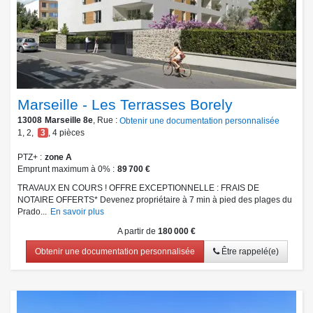
Marseille - Les Terrasses Borely
13008
Marseille 8e
, Rue :
Obtenir une documentation personnalisée
1
,
2
,
3
,
4
pièces
PTZ+
zone A
Emprunt maximum à 0%
89 700 €
TRAVAUX EN COURS ! OFFRE EXCEPTIONNELLE : FRAIS DE
NOTAIRE OFFERTS* Devenez propriétaire à 7 min à pied des plages du
Prado...
En savoir plus
A partir de
180 000 €
Obtenir une documentation personnalisée
Être rappelé(e)