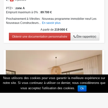
PTZ+
zone A
Emprunt maximum à 0%
89 700 €
Prochainement à Vitrolles : Nouveau programme immobilier neuf Les
Nouveaux Constructeurs...
En savoir plus
A partir de
219 000 €
Obtenir une documentation personnalisée
Être rappelé(e)
Nous utilisons des cookies pour vous garantir la meilleure expérience sur
notre site. Si vous continuez à utiliser ce dernier, nous considérerons que
vous acceptez l'utilisation des cookies.
Ok