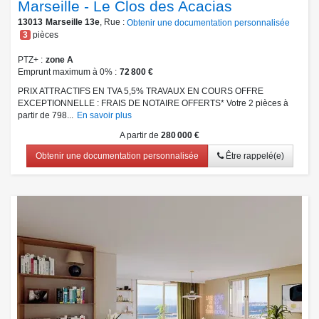
Marseille - Le Clos des Acacias
13013
Marseille 13e
, Rue :
Obtenir une documentation personnalisée
3
pièces
PTZ+
zone A
Emprunt maximum à 0%
72 800 €
PRIX ATTRACTIFS EN TVA 5,5% TRAVAUX EN COURS OFFRE
EXCEPTIONNELLE : FRAIS DE NOTAIRE OFFERTS* Votre 2 pièces à
partir de 798...
En savoir plus
A partir de
280 000 €
Obtenir une documentation personnalisée
Être rappelé(e)