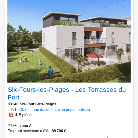
Six-Fours-les-Plages - Les Terrasses du
Fort
83140
Six-Fours-les-Plages
, Rue :
Obtenir une documentation personnalisée
3
,
4
,
5
pièces
PTZ+
zone A
Emprunt maximum à 0%
89 700 €