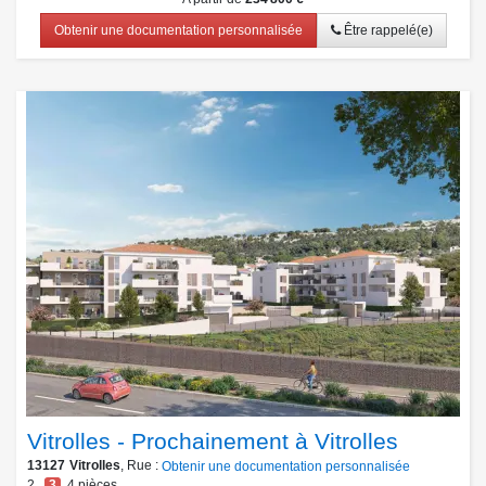
Obtenir une documentation personnalisée
Être rappelé(e)
Vitrolles - Prochainement à Vitrolles
13127
Vitrolles
, Rue :
Obtenir une documentation personnalisée
2
,
3
,
4
pièces