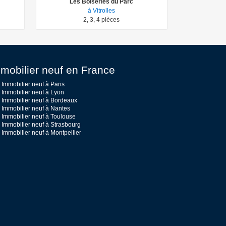
Les Boiseries du Parc
à Vitrolles
2
,
3
,
4
pièces
mobilier neuf en France
Immobilier neuf à Paris
Immobilier neuf à Lyon
Immobilier neuf à Bordeaux
Immobilier neuf à Nantes
Immobilier neuf à Toulouse
Immobilier neuf à Strasbourg
Immobilier neuf à Montpellier