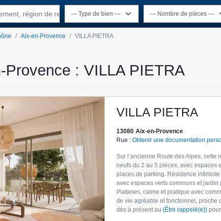
rtement, région de recherche
hône
Aix-en-Provence
VILLA PIETRA
en-Provence : VILLA PIETRA
VILLA PIETRA
13080
Aix-en-Provence
Rue :
Obtenir une documentation pers
Sur l’ancienne Route des Alpes, cette 
neufs du 2 au 5 pièces, avec espaces ex
places de parking. Résidence intimiste 
avec espaces verts communs et jardin p
Platanes, calme et pratique avec commer
de vie agréable et fonctionnel, proche 
dès à présent au
(Être rappelé(e))
pour 