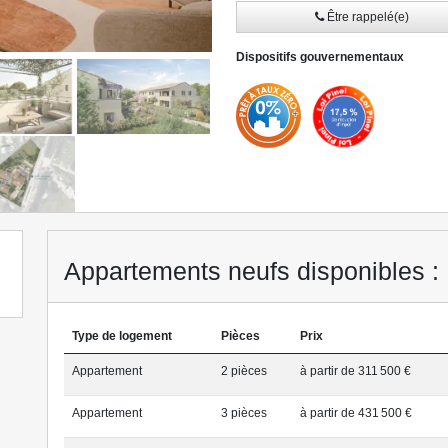
Être rappelé(e)
» Lire la suite
Dispositifs gouvernementaux
Appartements neufs disponibles : 
Type de logement
Pièces
Prix
Appartement
2 pièce
s
à partir de 311 500 €
Appartement
3 pièce
s
à partir de 431 500 €