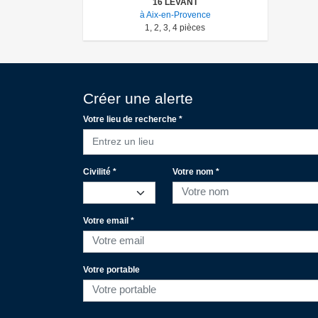
16 LEVANT
à Aix-en-Provence
1
,
2
,
3
,
4
pièces
Créer une alerte
Votre lieu de recherche *
Entrez un lieu
Civilité *
Votre nom *
Votre email *
Votre portable