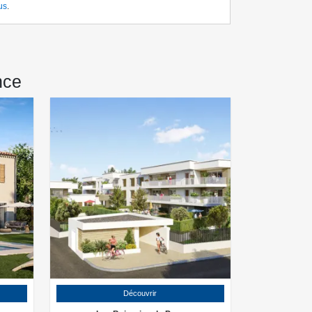
us
.
nce
Découvrir