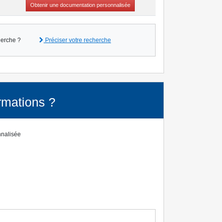
Obtenir une documentation personnalisée
herche ?
Préciser votre recherche
rmations ?
nnalisée