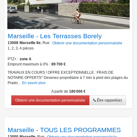
Marseille - Les Terrasses Borely
13008
Marseille 8e
, Rue :
Obtenir une documentation personnalisée
1
,
2
,
3
,
4
pièces
PTZ+
zone A
Emprunt maximum à 0%
89 700 €
TRAVAUX EN COURS ! OFFRE EXCEPTIONNELLE : FRAIS DE
NOTAIRE OFFERTS* Devenez propriétaire à 7 min à pied des plages du
Prado...
En savoir plus
A partir de
180 000 €
Obtenir une documentation personnalisée
Être rappelé(e)
Marseille - TOUS LES PROGRAMMES
13000
Marseille
, Rue :