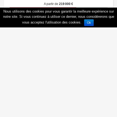
A partir de
219 000 €
Nous utilisons des cookies pour vous garantir la meilleure expérience sur
Obtenir une documentation personnalisée
Être rappelé(e)
notre site. Si vous continuez à utiliser ce dernier, nous considérerons que
vous acceptez l'utilisation des cookies.
Ok
Toulon - ROSA NOVA
83000
Toulon
, Rue :
Obtenir une documentation personnalisée