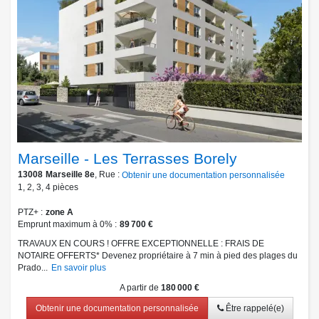
Marseille - Les Terrasses Borely
13008
Marseille 8e
, Rue :
Obtenir une documentation personnalisée
1
,
2
,
3
,
4
pièces
PTZ+
zone A
Emprunt maximum à 0%
89 700 €
TRAVAUX EN COURS ! OFFRE EXCEPTIONNELLE : FRAIS DE
NOTAIRE OFFERTS* Devenez propriétaire à 7 min à pied des plages du
Prado...
En savoir plus
A partir de
180 000 €
Obtenir une documentation personnalisée
Être rappelé(e)