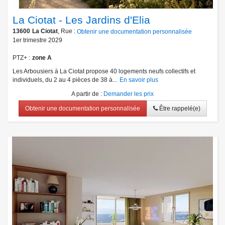
La Ciotat - Les Jardins d'Elia
13600
La Ciotat
, Rue :
Obtenir une documentation personnalisée
1er trimestre 2029
PTZ+
zone A
Les Arbousiers à La Ciotat propose 40 logements neufs collectifs et
individuels, du 2 au 4 pièces de 38 à...
En savoir plus
A partir de
:
Demander les prix
Obtenir une documentation personnalisée
Être rappelé(e)