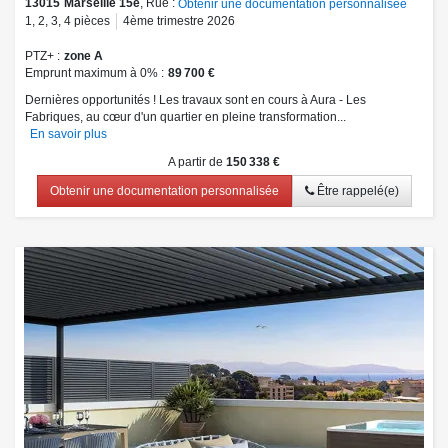
13015
Marseille 15e
, Rue :
Obtenir une documentation personnalisée
1
,
2
,
3
,
4
pièces
4ème trimestre 2026
PTZ+
zone A
Emprunt maximum à 0%
89 700 €
Dernières opportunités ! Les travaux sont en cours à Aura - Les
Fabriques, au cœur d'un quartier en pleine transformation...
En savoir plus
A partir de
150 338 €
Obtenir une documentation personnalisée
Être rappelé(e)