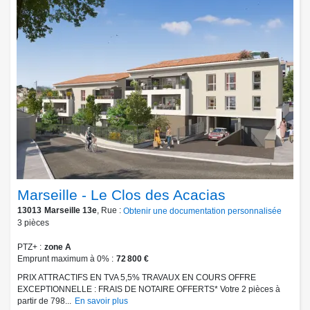
Marseille - Le Clos des Acacias
13013
Marseille 13e
, Rue :
Obtenir une documentation personnalisée
3
pièces
PTZ+
zone A
Emprunt maximum à 0%
72 800 €
PRIX ATTRACTIFS EN TVA 5,5% TRAVAUX EN COURS OFFRE
EXCEPTIONNELLE : FRAIS DE NOTAIRE OFFERTS* Votre 2 pièces à
partir de 798...
En savoir plus