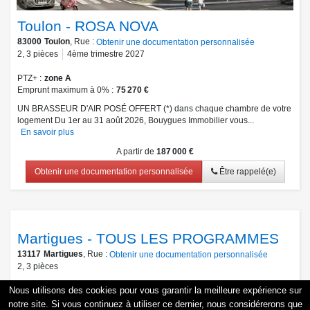
Toulon - ROSA NOVA
83000
Toulon
, Rue :
Obtenir une documentation personnalisée
2
,
3
pièces
4ème trimestre 2027
PTZ+
zone A
Emprunt maximum à 0%
75 270 €
UN BRASSEUR D'AIR POSÉ OFFERT (*) dans chaque chambre de votre
logement Du 1er au 31 août 2026, Bouygues Immobilier vous...
En savoir plus
A partir de
187 000 €
Obtenir une documentation personnalisée
Être rappelé(e)
Martigues - TOUS LES PROGRAMMES
13117
Martigues
, Rue :
Obtenir une documentation personnalisée
2
,
3
pièces
Nous utilisons des cookies pour vous garantir la meilleure expérience sur
PTZ+
zone A
Emprunt maximum à 0%
56 810 €
notre site. Si vous continuez à utiliser ce dernier, nous considérerons que