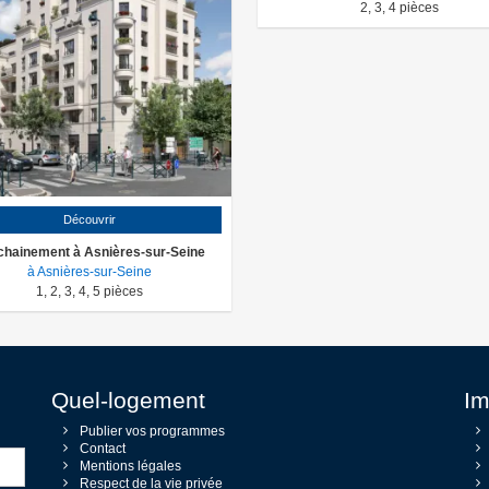
2
,
3
,
4
pièces
Découvrir
chainement à Asnières-sur-Seine
à Asnières-sur-Seine
1
,
2
,
3
,
4
,
5
pièces
Quel-logement
Im
Publier vos programmes
Contact
Mentions légales
Respect de la vie privée