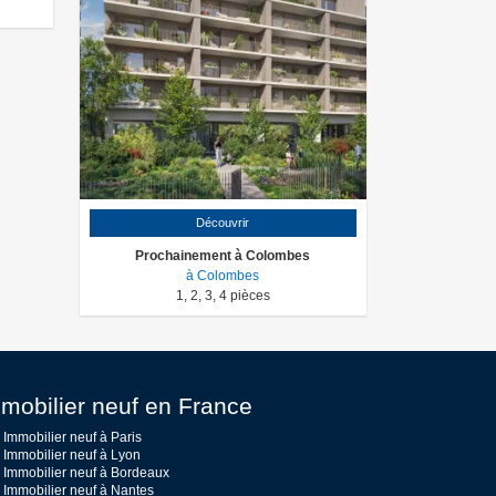
Découvrir
Prochainement à Colombes
à Colombes
1
,
2
,
3
,
4
pièces
mobilier neuf en France
Immobilier neuf à Paris
Immobilier neuf à Lyon
Immobilier neuf à Bordeaux
Immobilier neuf à Nantes