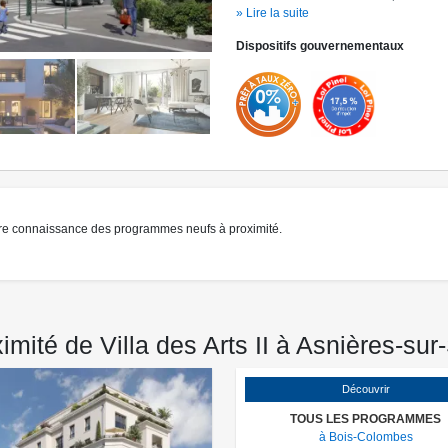
(écoles, services, supermarché, etc.). 
» Lire la suite
déplacements : bus et ligne 13 du métro
Dispositifs gouvernementaux
rapidement accessibles. Accès à l'A86 à
immédiate. Programme RT 2012 avec par
* voir conditions sur offres.lnc.fr
re connaissance des programmes neufs à proximité.
ité de Villa des Arts II à Asnières-sur
Découvrir
TOUS LES PROGRAMMES
à Bois-Colombes