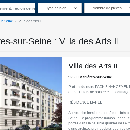
rtement, région de recherche
ur-Seine
Villa des Arts II
es-sur-Seine : Villa des Arts II
Villa des Arts II
92600
Asnières-sur-Seine
Profitez de notre PACK FINANCEMENT 
euros + Frais de notaire et de courtage 
RÉSIDENCE LIVRÉE
À proximité immédiate de 2 rues très 
Seine. Ce programme immobilier neuf Vi
portes dans le paisible quartier de l'
d'une architecture néoclassique très s