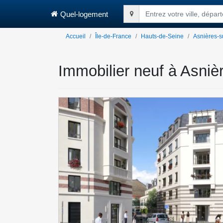
Quel-logement
Entrez votre ville, dépa
Accueil
Île-de-France
Hauts-de-Seine
Asnières-s
Immobilier neuf à Asnièr