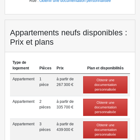
Rue :
Obtenir une documentation personnalisée
Appartements neufs disponibles :
Prix et plans
Type de
logement
Pièces
Prix
Plan et disponibilités
Appartement
1
à partir de
Obtenir une
pièce
267 300 €
documentation
personnalisée
Appartement
2
à partir de
Obtenir une
pièce
s
335 700 €
documentation
personnalisée
Appartement
3
à partir de
Obtenir une
pièce
s
439 000 €
documentation
personnalisée