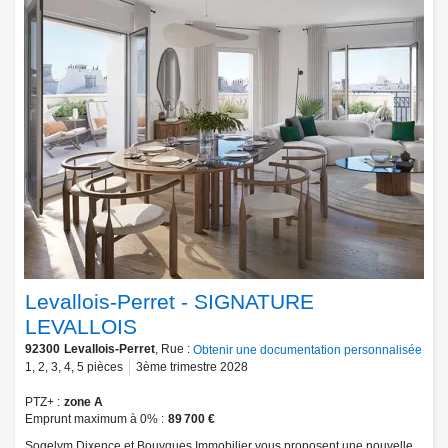
Levallois-Perret - SIGNATURE
LEVALLOIS
92300
Levallois-Perret
, Rue :
Obtenir une documentation personnalisée
1
,
2
,
3
,
4
,
5
pièces
3ème trimestre 2028
PTZ+
zone A
Emprunt maximum à 0%
89 700 €
Sogelym Dixence et Bouygues Immobilier vous proposent une nouvelle