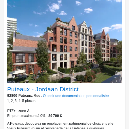
Puteaux - Jordaan District
92800
Puteaux
, Rue :
Obtenir une documentation personnalisée
1
,
2
,
3
,
4
,
5
pièces
PTZ+
zone A
Emprunt maximum à 0%
89 700 €
A Puteaux, découvrez un emplacement patrimonial de choix entre le
Vieux Puteaux voisin et l'esplanade de la Défense à quelques...