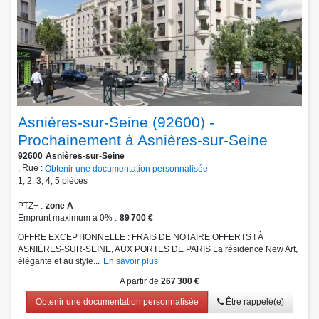
Asnières-sur-Seine (92600) -
Prochainement à Asnières-sur-Seine
92600
Asnières-sur-Seine
, Rue :
Obtenir une documentation personnalisée
1
,
2
,
3
,
4
,
5
pièces
PTZ+
zone A
Emprunt maximum à 0%
89 700 €
OFFRE EXCEPTIONNELLE : FRAIS DE NOTAIRE OFFERTS ! À
ASNIÈRES-SUR-SEINE, AUX PORTES DE PARIS La résidence New Art,
élégante et au style...
En savoir plus
A partir de
267 300 €
Obtenir une documentation personnalisée
Être rappelé(e)