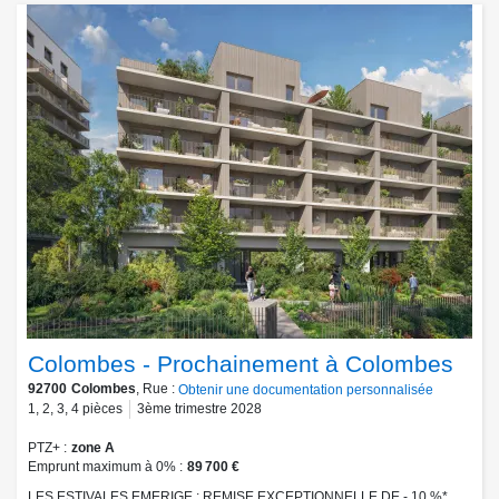
Colombes - Prochainement à Colombes
92700
Colombes
, Rue :
Obtenir une documentation personnalisée
1
,
2
,
3
,
4
pièces
3ème trimestre 2028
PTZ+
zone A
Emprunt maximum à 0%
89 700 €
LES ESTIVALES EMERIGE : REMISE EXCEPTIONNELLE DE - 10 %*