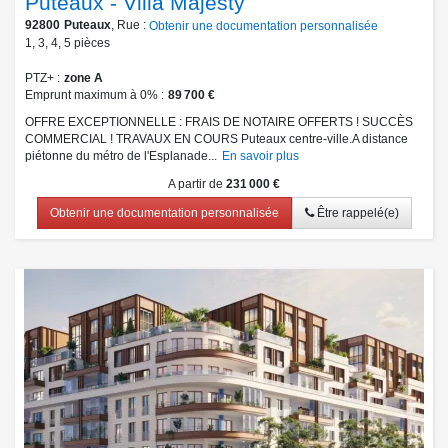
Puteaux - Villa Majesty
92800
Puteaux
, Rue :
Obtenir une documentation personnalisée
1
,
3
,
4
,
5
pièces
PTZ+
zone A
Emprunt maximum à 0%
89 700 €
OFFRE EXCEPTIONNELLE : FRAIS DE NOTAIRE OFFERTS ! SUCCÈS
COMMERCIAL ! TRAVAUX EN COURS Puteaux centre-ville.A distance
piétonne du métro de l'Esplanade...
En savoir plus
A partir de
231 000 €
Obtenir une documentation personnalisée
Être rappelé(e)