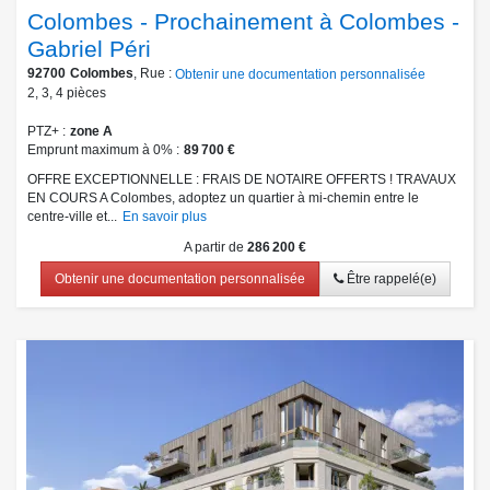
Colombes - Prochainement à Colombes -
Gabriel Péri
92700
Colombes
, Rue :
Obtenir une documentation personnalisée
2
,
3
,
4
pièces
PTZ+
zone A
Emprunt maximum à 0%
89 700 €
OFFRE EXCEPTIONNELLE : FRAIS DE NOTAIRE OFFERTS ! TRAVAUX
EN COURS A Colombes, adoptez un quartier à mi-chemin entre le
centre-ville et...
En savoir plus
A partir de
286 200 €
Obtenir une documentation personnalisée
Être rappelé(e)