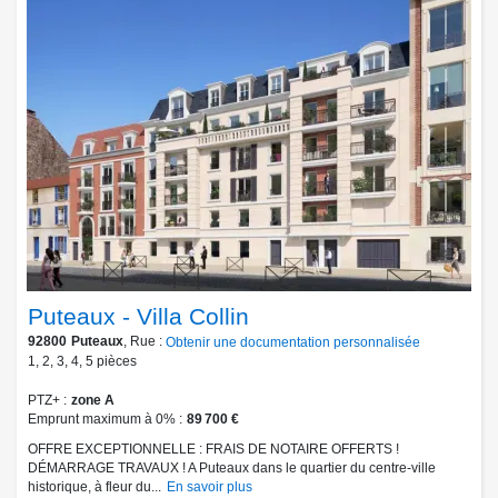
Puteaux - Villa Collin
92800
Puteaux
, Rue :
Obtenir une documentation personnalisée
1
,
2
,
3
,
4
,
5
pièces
PTZ+
zone A
Emprunt maximum à 0%
89 700 €
OFFRE EXCEPTIONNELLE : FRAIS DE NOTAIRE OFFERTS !
DÉMARRAGE TRAVAUX ! A Puteaux dans le quartier du centre-ville
historique, à fleur du...
En savoir plus