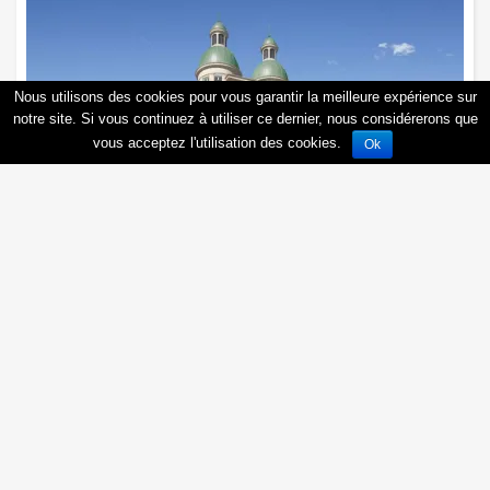
Nous utilisons des cookies pour vous garantir la meilleure expérience sur
notre site. Si vous continuez à utiliser ce dernier, nous considérerons que
vous acceptez l'utilisation des cookies.
Ok
Puteaux - Victoria's Village
92800
Puteaux
, Rue :
Obtenir une documentation personnalisée
2
,
3
,
4
,
5
pièces
PTZ+
zone A
Emprunt maximum à 0%
89 700 €
OFFRES EXCEPTIONNELLES : FRAIS DE NOTAIRE OFFERTS !
SUCCÈS COMMERCIAL ! Éligible au LLI - - EN COMMERCIALISATION A