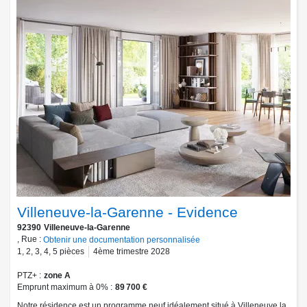
Villeneuve-la-Garenne - Evidence
92390
Villeneuve-la-Garenne
, Rue :
Obtenir une documentation personnalisée
1
,
2
,
3
,
4
,
5
pièces
4ème trimestre 2028
PTZ+
zone A
Emprunt maximum à 0%
89 700 €
Notre résidence est un programme neuf idéalement situé à Villeneuve la