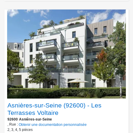
Asnières-sur-Seine (92600) - Les
Terrasses Voltaire
92600
Asnières-sur-Seine
, Rue :
Obtenir une documentation personnalisée
2
,
3
,
4
,
5
pièces