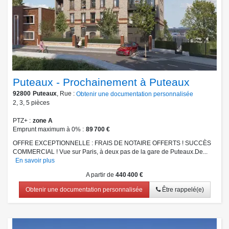
Puteaux - Prochainement à Puteaux
92800
Puteaux
, Rue :
Obtenir une documentation personnalisée
2
,
3
,
5
pièces
PTZ+
zone A
Emprunt maximum à 0%
89 700 €
OFFRE EXCEPTIONNELLE : FRAIS DE NOTAIRE OFFERTS ! SUCCÈS
COMMERCIAL ! Vue sur Paris, à deux pas de la gare de Puteaux.De...
En savoir plus
A partir de
440 400 €
Obtenir une documentation personnalisée
Être rappelé(e)