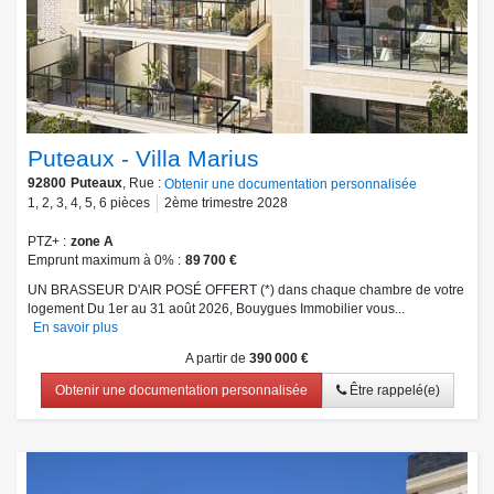
Puteaux - Villa Marius
92800
Puteaux
, Rue :
Obtenir une documentation personnalisée
1
,
2
,
3
,
4
,
5
,
6
pièces
2ème trimestre 2028
PTZ+
zone A
Emprunt maximum à 0%
89 700 €
UN BRASSEUR D'AIR POSÉ OFFERT (*) dans chaque chambre de votre
logement Du 1er au 31 août 2026, Bouygues Immobilier vous...
En savoir plus
A partir de
390 000 €
Obtenir une documentation personnalisée
Être rappelé(e)