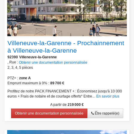
Villeneuve-la-Garenne - Prochainnement
à Villeneuve-la-Garenne
92390
Villeneuve-la-Garenne
, Rue :
Obtenir une documentation personnalisée
2
,
3
,
4
,
5
pièces
PTZ+
zone A
Emprunt maximum à 0%
89 700 €
Profitez de notre PACK FINANCEMENT + : Économisez jusqu'à 10 000
euros + Frais de notaire et de courtage offerts* Entre...
En savoir plus
A partir de
219 000 €
Obtenir une documentation personnalisée
Être rappelé(e)