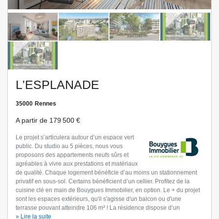
L'ESPLANADE
35000
Rennes
A partir de
179 500 €
Le projet s’articulera autour d’un espace vert
public. Du studio au 5 pièces, nous vous
proposons des appartements neufs sûrs et
agréables à vivre aux prestations et matériaux
de qualité. Chaque logement bénéficie d’au moins un stationnement
privatif en sous-sol. Certains bénéficient d’un cellier. Profitez de la
cuisine clé en main de Bouygues Immobilier, en option. Le + du projet
sont les espaces extérieurs, qu'il s'agisse d'un balcon ou d'une
terrasse pouvant atteindre 106 m² ! La résidence dispose d’un
emplacement optimal : supérette, pharmacie, services et restauration
» Lire la suite