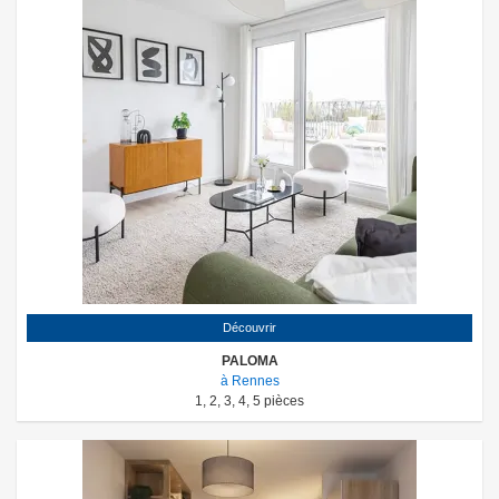
Découvrir
PALOMA
à Rennes
1
,
2
,
3
,
4
,
5
pièces