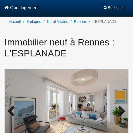
Quel-logement
Recherche
Accueil
Bretagne
Ille-et-Vilaine
Rennes
L'ESPLANADE
Immobilier neuf à Rennes :
L'ESPLANADE
Previo
Next
us