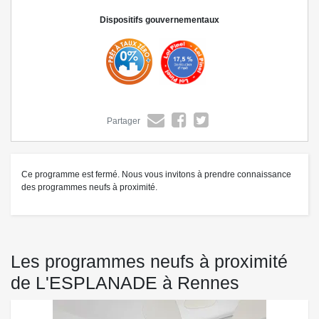
se trouvent au pied de la résidence tout comme l’arrêt de bus C1 «
Dispositifs gouvernementaux
Domaine » desservant le cœur de ville en 15 minutes. Le Parc du
Landry, se trouvent juste en face de la résidence. A deux minutes en
voiture, le pôle commercial de Chantepie. Contactez-nous dès à
présent au
(Être rappelé(e))
pour découvrir notre résidence et
rencontrez nos équipes.
Partager
Ce programme est fermé. Nous vous invitons à prendre connaissance
des programmes neufs à proximité.
Les programmes neufs à proximité
de L'ESPLANADE à Rennes