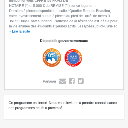
Immobilier vous OFFRE les FRAIS DE
NOTAIRE (*) et 5.000 € de REMISE (**) sur ce logement
Derniers 2 pièces disponible de suite ! Quartier Rennes Beaulieu,
votre investissement sur un 2 pièces au pied de l'arrêt de métro B
Joliot-Curie-Chateaubriand. L’adresse de la résidence est idéale pour
la vie animée des étudiants et jeunes actifs. Les lycées Joliot-Curie et
Chateaubriand bordent le projet au Nord et au Sud tandis que le
» Lire la suite
Campus Beaulieu, se trouve à 10 min à pied. Commerces et services
Dispositifs gouvernementaux
du quotidien sont aisément accessibles avec notamment le Super U à
4 min à pied. A 15 min en métro ou à vélo, rejoignez le centre de
Rennes, ses restaurants, bars et boutiques ! Le rez-de-chaussée se
compose d'espaces communs à tous les occupants : cafétéria, salle
d'étude, laverie, ... tandis que le toit du petit bâtiment accueille un
rooftop, un espace extérieur rare en centre-ville ! Le gage d'un
investissement serein sur un secteur à fort potentiel locatif.
(*) et (**) Offres sous conditions, détails de l’offre sur simple demande
Partager
ou sur le site bouygues-immobilier.com. Contactez-nous dès à présent
au
(Être rappelé(e))
pour découvrir notre résidence et rencontrez nos
équipes.
Ce programme est fermé. Nous vous invitons à prendre connaissance
des programmes neufs à proximité.