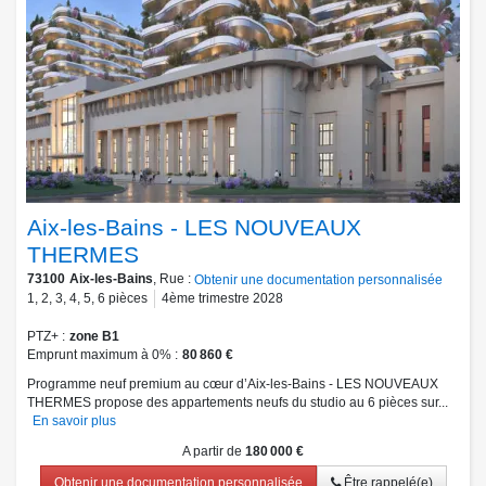
Aix-les-Bains - LES NOUVEAUX
THERMES
73100
Aix-les-Bains
, Rue :
Obtenir une documentation personnalisée
1
,
2
,
3
,
4
,
5
,
6
pièces
4ème trimestre 2028
PTZ+
zone B1
Emprunt maximum à 0%
80 860 €
Programme neuf premium au cœur d’Aix-les-Bains - LES NOUVEAUX
THERMES propose des appartements neufs du studio au 6 pièces sur...
En savoir plus
A partir de
180 000 €
Obtenir une documentation personnalisée
Être rappelé(e)