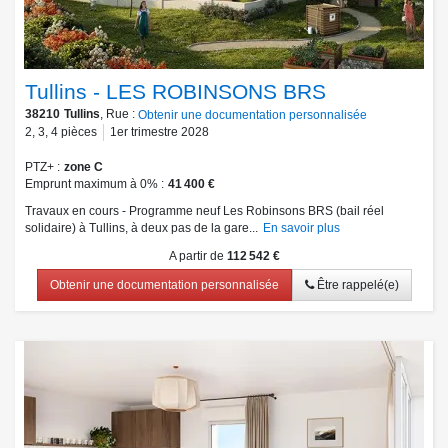
Tullins - LES ROBINSONS BRS
38210
Tullins
, Rue :
Obtenir une documentation personnalisée
2
,
3
,
4
pièces
1er trimestre 2028
PTZ+
zone C
Emprunt maximum à 0%
41 400 €
Travaux en cours - Programme neuf Les Robinsons BRS (bail réel
solidaire) à Tullins, à deux pas de la gare...
En savoir plus
A partir de
112 542 €
Obtenir une documentation personnalisée
Être rappelé(e)