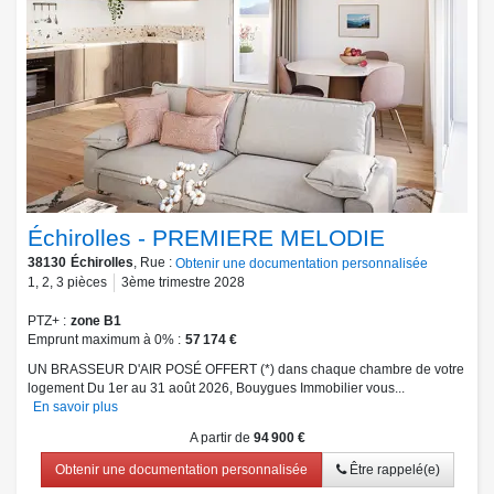
Échirolles - PREMIERE MELODIE
38130
Échirolles
, Rue :
Obtenir une documentation personnalisée
1
,
2
,
3
pièces
3ème trimestre 2028
PTZ+
zone B1
Emprunt maximum à 0%
57 174 €
UN BRASSEUR D'AIR POSÉ OFFERT (*) dans chaque chambre de votre
logement Du 1er au 31 août 2026, Bouygues Immobilier vous...
En savoir plus
A partir de
94 900 €
Obtenir une documentation personnalisée
Être rappelé(e)