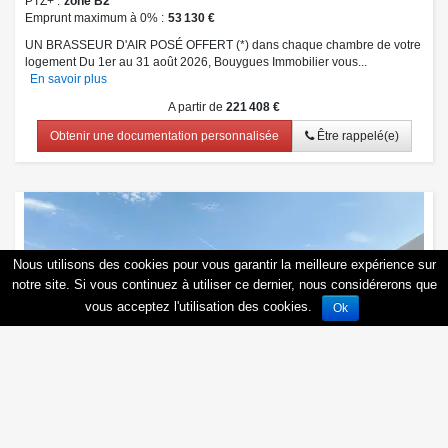
PTZ+
zone B2
Emprunt maximum à 0%
53 130 €
UN BRASSEUR D'AIR POSÉ OFFERT (*) dans chaque chambre de votre
logement Du 1er au 31 août 2026, Bouygues Immobilier vous...
En savoir plus
A partir de
221 408 €
Obtenir une documentation personnalisée
Être rappelé(e)
Nous utilisons des cookies pour vous garantir la meilleure expérience sur
notre site. Si vous continuez à utiliser ce dernier, nous considérerons que
vous acceptez l'utilisation des cookies.
Ok