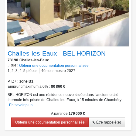
Challes-les-Eaux - BEL HORIZON
73190
Challes-les-Eaux
, Rue :
Obtenir une documentation personnalisée
1
,
2
,
3
,
4
,
5
pièces
4ème trimestre 2027
PTZ+
zone B1
Emprunt maximum à 0%
80 860 €
BEL HORIZON est une résidence neuve située dans l'ancienne cité
thermale très prisée de Challes-les-Eaux, à 15 minutes de Chambéry...
En savoir plus
A partir de
179 000 €
Obtenir une documentation personnalisée
Être rappelé(e)