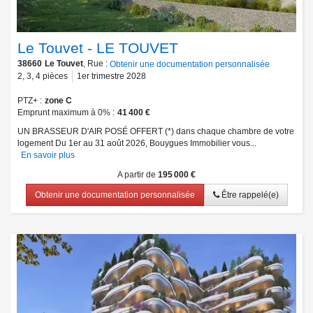
Le Touvet - LE TOUVET
38660
Le Touvet
, Rue :
Obtenir une documentation personnalisée
2
,
3
,
4
pièces
1er trimestre 2028
PTZ+
zone C
Emprunt maximum à 0%
41 400 €
UN BRASSEUR D'AIR POSÉ OFFERT (*) dans chaque chambre de votre
logement Du 1er au 31 août 2026, Bouygues Immobilier vous...
En savoir plus
A partir de
195 000 €
Obtenir une documentation personnalisée
Être rappelé(e)