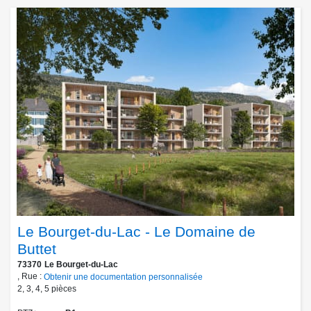
Le Bourget-du-Lac - Le Domaine de
Buttet
73370
Le Bourget-du-Lac
, Rue :
Obtenir une documentation personnalisée
2
,
3
,
4
,
5
pièces