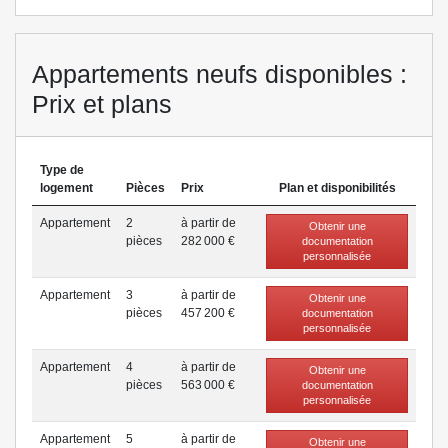
Infos sur lnc.fr
Appartements neufs disponibles :
Prix et plans
Type de
logement
Pièces
Prix
Plan et disponibilités
Appartement
2
à partir de
Obtenir une
pièce
s
282 000 €
documentation
personnalisée
Appartement
3
à partir de
Obtenir une
pièce
s
457 200 €
documentation
personnalisée
Appartement
4
à partir de
Obtenir une
pièce
s
563 000 €
documentation
personnalisée
Appartement
5
à partir de
Obtenir une