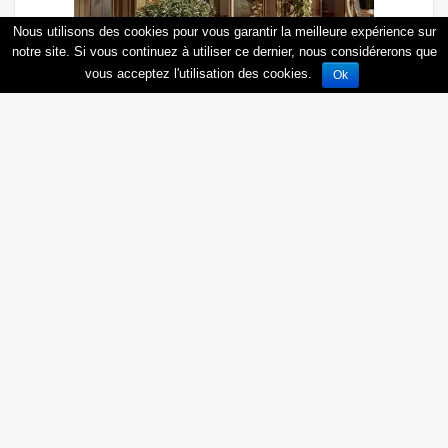
Nous utilisons des cookies pour vous garantir la meilleure expérience sur
notre site. Si vous continuez à utiliser ce dernier, nous considérerons que
vous acceptez l'utilisation des cookies.
Ok
Découvrir
Les Camarines
à Annecy
2
,
3
,
4
,
5
pièces
Créer une alerte
Votre lieu de recherche *
Entrez un lieu
Civilité *