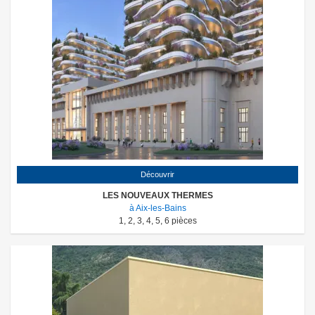
Découvrir
LES NOUVEAUX THERMES
à Aix-les-Bains
1
,
2
,
3
,
4
,
5
,
6
pièces