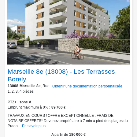
Marseille 8e (13008) - Les Terrasses
Borely
13008
Marseille 8e
, Rue :
Obtenir une documentation personnalisée
1
,
2
,
3
,
4
pièces
PTZ+
zone A
Emprunt maximum à 0%
89 700 €
TRAVAUX EN COURS ! OFFRE EXCEPTIONNELLE : FRAIS DE
NOTAIRE OFFERTS* Devenez propriétaire à 7 min à pied des plages du
Prado...
En savoir plus
A partir de
180 000 €