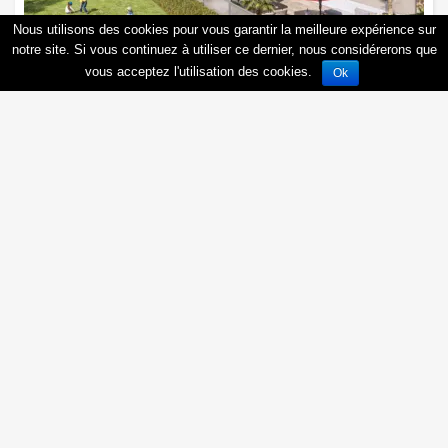
Nous utilisons des cookies pour vous garantir la meilleure expérience sur
notre site. Si vous continuez à utiliser ce dernier, nous considérerons que
vous acceptez l'utilisation des cookies.
Ok
Six-Fours-les-Plages - Les Terrasses du
Fort
83140
Six-Fours-les-Plages
, Rue :
Obtenir une documentation personnalisée
3
,
4
,
5
pièces
PTZ+
zone A
Emprunt maximum à 0%
89 700 €
OFFRE EXCEPTIONNELLE : Remise de 4 000 euros par pièce + frais de
notaire et de courtage offerts* Devenez propriétaire...
En savoir plus
A partir de
290 000 €
Obtenir une documentation personnalisée
Être rappelé(e)