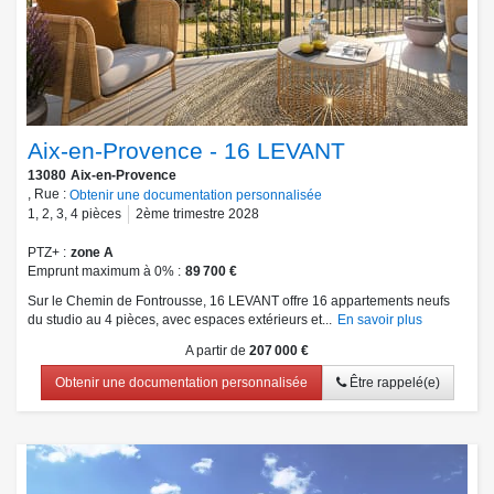
Aix-en-Provence - 16 LEVANT
13080
Aix-en-Provence
, Rue :
Obtenir une documentation personnalisée
1
,
2
,
3
,
4
pièces
2ème trimestre 2028
PTZ+
zone A
Emprunt maximum à 0%
89 700 €
Sur le Chemin de Fontrousse, 16 LEVANT offre 16 appartements neufs
du studio au 4 pièces, avec espaces extérieurs et...
En savoir plus
A partir de
207 000 €
Obtenir une documentation personnalisée
Être rappelé(e)