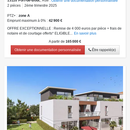
13110
Port-de-Bouc
, Rue :
Obtenir une documentation personnalisée
2
pièces
2ème trimestre 2025
PTZ+
zone A
Emprunt maximum à 0%
42 900 €
OFFRE EXCEPTIONNELLE : Remise de 4 000 euros par pièce + frais de
notaire et de courtage offerts* ELIGIBLE...
En savoir plus
A partir de
165 000 €
Obtenir une documentation personnalisée
Être rappelé(e)