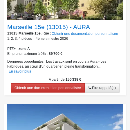
Marseille 15e (13015) - AURA
13015
Marseille 15e
, Rue :
Obtenir une documentation personnalisée
1
,
2
,
3
,
4
pièces
4ème trimestre 2026
PTZ+
zone A
Emprunt maximum à 0%
89 700 €
Dernières opportunités ! Les travaux sont en cours à Aura - Les
Fabriques, au cœur d'un quartier en pleine transformation...
En savoir plus
A partir de
150 338 €
Obtenir une documentation personnalisée
Être rappelé(e)