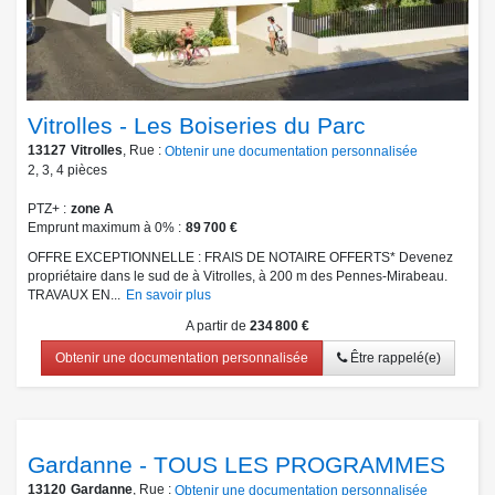
Vitrolles - Les Boiseries du Parc
13127
Vitrolles
, Rue :
Obtenir une documentation personnalisée
2
,
3
,
4
pièces
PTZ+
zone A
Emprunt maximum à 0%
89 700 €
OFFRE EXCEPTIONNELLE : FRAIS DE NOTAIRE OFFERTS* Devenez
propriétaire dans le sud de à Vitrolles, à 200 m des Pennes-Mirabeau.
TRAVAUX EN...
En savoir plus
A partir de
234 800 €
Obtenir une documentation personnalisée
Être rappelé(e)
Gardanne - TOUS LES PROGRAMMES
13120
Gardanne
, Rue :
Obtenir une documentation personnalisée