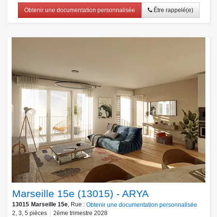
Obtenir une documentation personnalisée
Être rappelé(e)
Marseille 15e (13015) - ARYA
13015
Marseille 15e
, Rue :
Obtenir une documentation personnalisée
2
,
3
,
5
pièces
2ème trimestre 2028