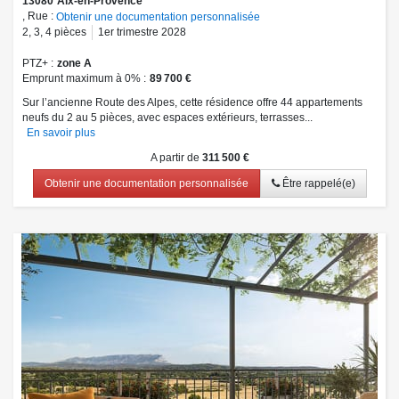
13080
Aix-en-Provence
, Rue :
Obtenir une documentation personnalisée
2
,
3
,
4
pièces
1er trimestre 2028
PTZ+
zone A
Emprunt maximum à 0%
89 700 €
Sur l’ancienne Route des Alpes, cette résidence offre 44 appartements
neufs du 2 au 5 pièces, avec espaces extérieurs, terrasses...
En savoir plus
A partir de
311 500 €
Obtenir une documentation personnalisée
Être rappelé(e)