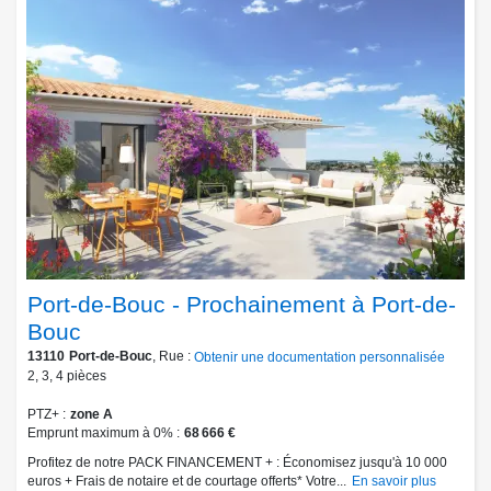
Port-de-Bouc - Prochainement à Port-de-
Bouc
13110
Port-de-Bouc
, Rue :
Obtenir une documentation personnalisée
2
,
3
,
4
pièces
PTZ+
zone A
Emprunt maximum à 0%
68 666 €
Profitez de notre PACK FINANCEMENT + : Économisez jusqu'à 10 000
euros + Frais de notaire et de courtage offerts* Votre...
En savoir plus