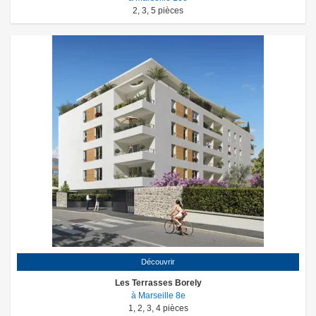
2
,
3
,
5
pièces
Découvrir
Les Terrasses Borely
à Marseille 8e
1
,
2
,
3
,
4
pièces