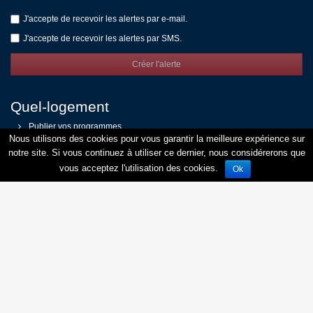
J'accepte de recevoir les alertes par e-mail.
J'accepte de recevoir les alertes par SMS.
Créer l'alerte
Quel-logement
Publier vos programmes
Contact
Nous utilisons des cookies pour vous garantir la meilleure expérience sur
Mentions légales
notre site. Si vous continuez à utiliser ce dernier, nous considérerons que
Respect de la vie privée
vous acceptez l'utilisation des cookies.
Ok
Facebook
Twitter
Immobilier neuf en France
Immobilier neuf à Paris
Immobilier neuf à Lyon
Immobilier neuf à Bordeaux
Immobilier neuf à Nantes
Immobilier neuf à Toulouse
Immobilier neuf à Strasbourg
Immobilier neuf à Montpellier