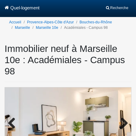
Quel-logement
Recherche
Accueil
Provence-Alpes-Côte d'Azur
Bouches-du-Rhône
Marseille
Marseille 10e
Académiales - Campus 98
Immobilier neuf à Marseille
10e : Académiales - Campus
98
Previo
Next