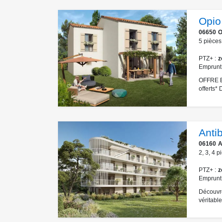
Opio
06650
O
5
pièces
PTZ+
z
Emprunt
OFFRE EX
offerts
Anti
06160
A
2
,
3
,
4
p
PTZ+
z
Emprunt
Découvre
véritable