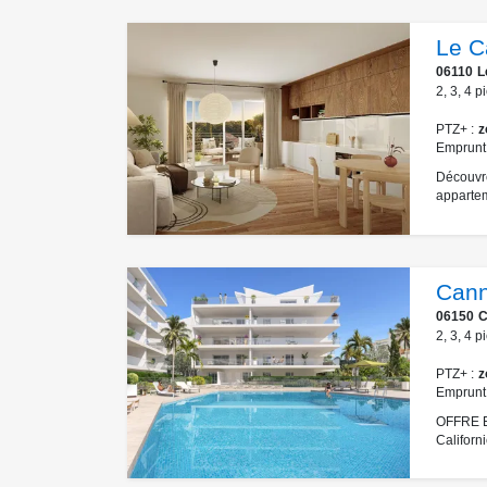
Le C
06110
L
2
,
3
,
4
p
PTZ+
z
Emprunt
Découvre
appartem
Cann
06150
C
2
,
3
,
4
p
PTZ+
z
Emprunt
OFFRE E
Californ