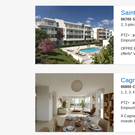
Sain
06700
S
2
,
3
pièc
PTZ+
z
Emprunt
OFFRE EX
offerts*
Cagn
06800
C
1
,
2
,
3
,
4
PTZ+
z
Emprunt
À Cagnes
investir.