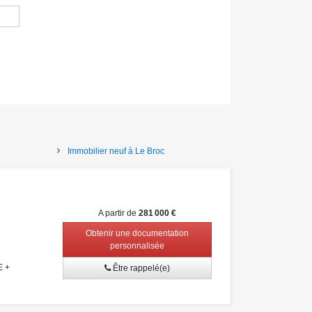
Immobilier neuf à Le Broc
A partir de
281 000 €
Obtenir une documentation
personnalisée
E +
Être rappelé(e)