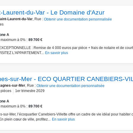
t-Laurent-du-Var - Le Domaine d'Azur
aint-Laurent-du-Var
, Rue :
Obtenir une documentation personnalisée
es
one A
 maximum à 0%
89 700 €
CEPTIONNELLE : Remise de 4 000 euros par pièce + frais de notaire et de cour
 VISITEZ L'APPARTEMENT...
En savoir plus
es-sur-Mer - ECO QUARTIER CANEBIERS-VI
agnes-sur-Mer
, Rue :
Obtenir une documentation personnalisée
pièces
1er trimestre 2029
one A
 maximum à 0%
89 700 €
-sur-Mer, l’écoquartier Canebiers-Villette offre un cadre de vie idéal pour habiter 
 En plein cœur de ville, profitez...
En savoir plus