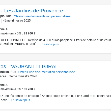
 - Les Jardins de Provence
pio
, Rue :
Obtenir une documentation personnalisée
4ème trimestre 2025
one A
 maximum à 0%
89 700 €
CEPTIONNELLE : Remise de 4 000 euros par pièce + frais de notaire et de cour
* DERNIÈRE OPPORTUNITÉ...
En savoir plus
bes - VAUBAN LITTORAL
ntibes
, Rue :
Obtenir une documentation personnalisée
ièces
3ème trimestre 2028
one A
 maximum à 0%
89 700 €
z une résidence de prestige à Antibes, toute proche du Fort Carré et du centre-vill
 écrin...
En savoir plus