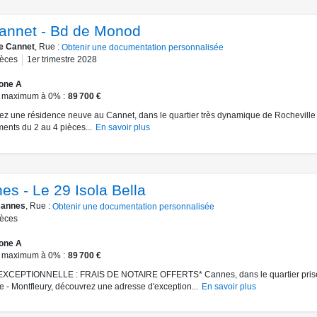
annet - Bd de Monod
e Cannet
, Rue :
Obtenir une documentation personnalisée
ièces
1er trimestre 2028
one A
 maximum à 0%
89 700 €
z une résidence neuve au Cannet, dans le quartier très dynamique de Rocheville 
ents du 2 au 4 pièces...
En savoir plus
es - Le 29 Isola Bella
annes
, Rue :
Obtenir une documentation personnalisée
ièces
one A
 maximum à 0%
89 700 €
XCEPTIONNELLE : FRAIS DE NOTAIRE OFFERTS* Cannes, dans le quartier prisé
ie - Montfleury, découvrez une adresse d'exception...
En savoir plus