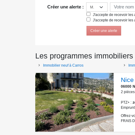
Créer une alerte :
J'accepte de recevoir les a
J'accepte de recevoir les 
Créer une alerte
Les programmes immobiliers 
Immobilier neuf à Carros
Imm
Nice
06000
N
2
pièces
PTZ+
z
Emprunt
Offrez-v
FRAIS D