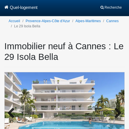
Quel-logement
Recherche
Accueil
Provence-Alpes-Côte d'Azur
Alpes-Maritimes
Cannes
Le 29 Isola Bella
Immobilier neuf à Cannes : Le
29 Isola Bella
Previo
Next
us