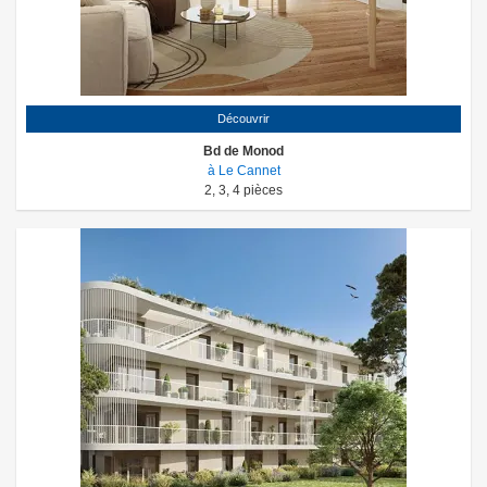
Découvrir
Bd de Monod
à Le Cannet
2
,
3
,
4
pièces