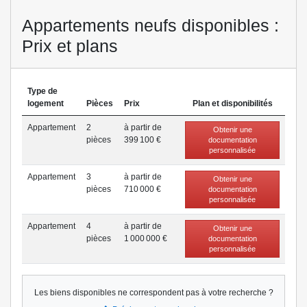
résidentiel recherché.
Appartements neufs disponibles :
Le 29 Isola Bella incarne une opportunité unique de vivre ou d'investir
Prix et plans
au cœur de Cannes, dans un cadre prestigieux où confort, élégance et
art de vivre méditerranéen se rencontrent. Une adresse d'exception
pour ceux qui recherchent un appartement haut de gamme, un
penthouse ou une villa sur le toit au sein de l'un des quartiers les plus
Type de
prisés de la Côte d'Azur.
logement
Pièces
Prix
Plan et disponibilités
*Voir conditions sur LNC.fr
Appartement
2
à partir de
Obtenir une
pièce
s
399 100 €
documentation
personnalisée
Appartement
3
à partir de
Obtenir une
pièce
s
710 000 €
documentation
personnalisée
Appartement
4
à partir de
Obtenir une
pièce
s
1 000 000 €
documentation
personnalisée
Les biens disponibles ne correspondent pas à votre recherche ?