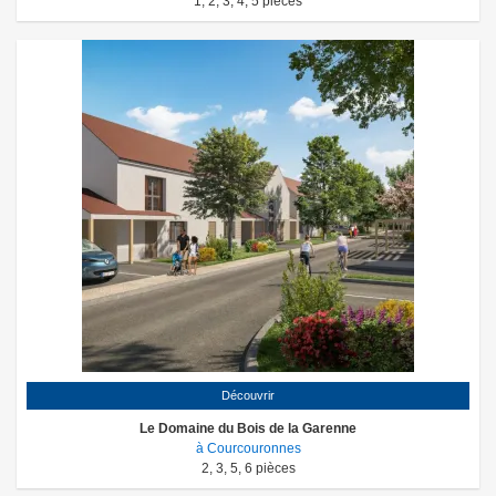
1
,
2
,
3
,
4
,
5
pièces
Découvrir
Le Domaine du Bois de la Garenne
à Courcouronnes
2
,
3
,
5
,
6
pièces