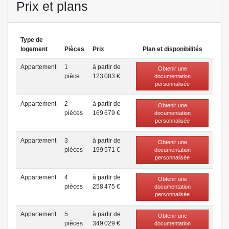
Prix et plans
Type de
logement
Pièces
Prix
Plan et disponibilités
Appartement
1
à partir de
Obtenir une
pièce
123 083 €
documentation
personnalisée
Appartement
2
à partir de
Obtenir une
pièce
s
169 679 €
documentation
personnalisée
Appartement
3
à partir de
Obtenir une
pièce
s
199 571 €
documentation
personnalisée
Appartement
4
à partir de
Obtenir une
pièce
s
258 475 €
documentation
personnalisée
Appartement
5
à partir de
Obtenir une
pièce
s
349 029 €
documentation