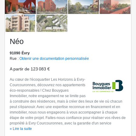
Néo
91090
Évry
Rue :
Obtenir une documentation personnalisée
A partir de
123 083 €
Au cœur de l'écoquartier Les Horizons à Evry-
Courcouronnes, découvrez nos appartements
éco-responsables ! Chez Bouygues
Immobilier, notre engagement ne se limite pas
à construire des résidences, mais à créer des lieux de vie où chacun
peut s'épanouir. Avec une expertise reconnue en financement et en
immobilier, nous nous engageons à vous accompagner à chaque
étape de votre projet. Faites-nous confiance pour réaliser vos rêves de
propriété à Evry Courcouronnes, avec la garantie d'un service
personnalisé et professionnel à la hauteur de vos attentes. Contactez-
» Lire la suite
nous dès à présent au
(Être rappelé(e))
pour découvrir notre résidence