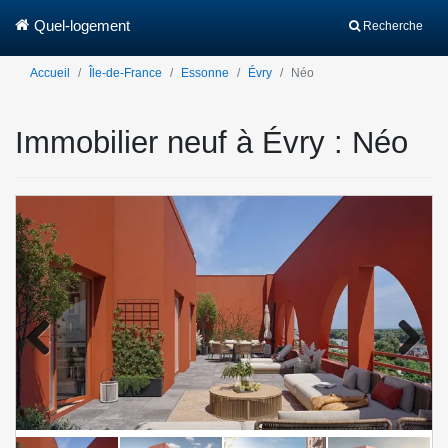
Quel-logement
Recherche
Accueil
Île-de-France
Essonne
Évry
Néo
Immobilier neuf à Évry : Néo
Previo
Next
us