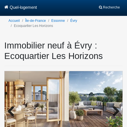
Quel-logement
Recherche
Accueil
Île-de-France
Essonne
Évry
Ecoquartier Les Horizons
Immobilier neuf à Évry :
Ecoquartier Les Horizons
Previo
Next
us