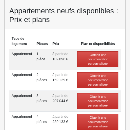
Appartements neufs disponibles :
Prix et plans
Type de
logement
Pièces
Prix
Plan et disponibilités
Appartement
1
à partir de
Obtenir une
pièce
109 896 €
documentation
personnalisée
Appartement
2
à partir de
Obtenir une
pièce
s
159 129 €
documentation
personnalisée
Appartement
3
à partir de
Obtenir une
pièce
s
207 044 €
documentation
personnalisée
Appartement
4
à partir de
Obtenir une
pièce
s
239 133 €
documentation
personnalisée