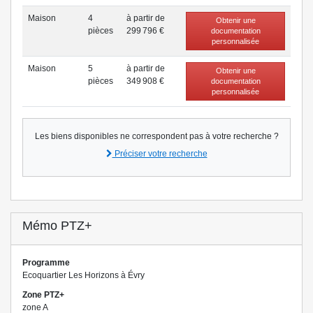
Maison
4
à partir de
Obtenir une
pièce
s
299 796 €
documentation
personnalisée
Maison
5
à partir de
Obtenir une
pièce
s
349 908 €
documentation
personnalisée
Les biens disponibles ne correspondent pas à votre recherche ?
Préciser votre recherche
Mémo PTZ+
Programme
Ecoquartier Les Horizons à Évry
Zone PTZ+
zone A