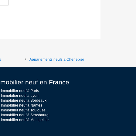
s
Appartements neufs à Chenebier
mobilier neuf en France
Immobilier neuf à Paris
Immobilier neuf à Lyon
Immobilier neuf à Bordeaux
Immobilier neuf à Nantes
Immobilier neuf à Toulouse
Immobilier neuf à Strasbourg
Immobilier neuf à Montpellier