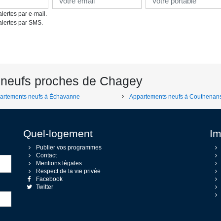
lertes par e-mail.
alertes par SMS.
 neufs proches de Chagey
artements neufs à Échavanne
Appartements neufs à Couthenan
Quel-logement
Im
Publier vos programmes
Contact
Mentions légales
Respect de la vie privée
Facebook
Twitter