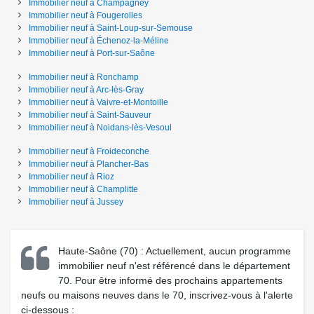
Immobilier neuf
à
Champagney
Immobilier neuf
à
Fougerolles
Immobilier neuf
à
Saint-Loup-sur-Semouse
Immobilier neuf
à
Échenoz-la-Méline
Immobilier neuf
à
Port-sur-Saône
Immobilier neuf
à
Ronchamp
Immobilier neuf
à
Arc-lès-Gray
Immobilier neuf
à
Vaivre-et-Montoille
Immobilier neuf
à
Saint-Sauveur
Immobilier neuf
à
Noidans-lès-Vesoul
Immobilier neuf
à
Froideconche
Immobilier neuf
à
Plancher-Bas
Immobilier neuf
à
Rioz
Immobilier neuf
à
Champlitte
Immobilier neuf
à
Jussey
Haute-Saône (70) : Actuellement, aucun programme
immobilier neuf n'est référencé dans le département
70. Pour être informé des prochains appartements
neufs ou maisons neuves dans le 70, inscrivez-vous à l'alerte
ci-dessous :