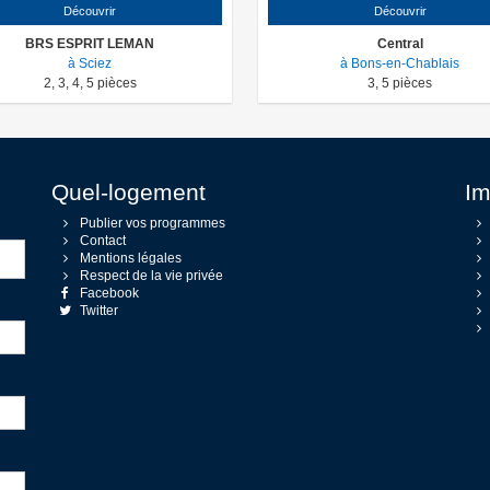
Découvrir
Découvrir
BRS ESPRIT LEMAN
Central
à Sciez
à Bons-en-Chablais
2
,
3
,
4
,
5
pièces
3
,
5
pièces
Quel-logement
Im
Publier vos programmes
Contact
Mentions légales
Respect de la vie privée
Facebook
Twitter