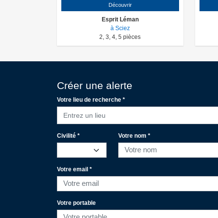
Découvrir
Esprit Léman
à Sciez
2
,
3
,
4
,
5
pièces
Créer une alerte
Votre lieu de recherche *
Entrez un lieu
Civilité *
Votre nom *
Votre email *
Votre portable