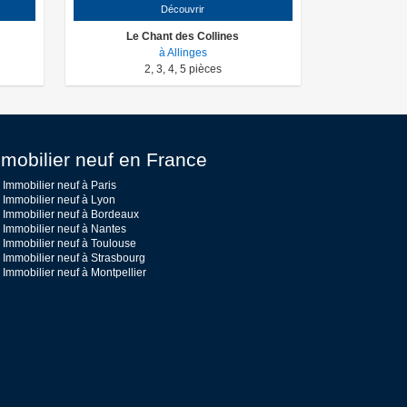
Découvrir
Le Chant des Collines
à Allinges
2
,
3
,
4
,
5
pièces
mobilier neuf en France
Immobilier neuf à Paris
Immobilier neuf à Lyon
Immobilier neuf à Bordeaux
Immobilier neuf à Nantes
Immobilier neuf à Toulouse
Immobilier neuf à Strasbourg
Immobilier neuf à Montpellier