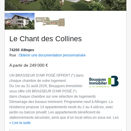
Le Chant des Collines
74200
Allinges
Rue :
Obtenir une documentation personnalisée
A partir de
249 000 €
UN BRASSEUR D'AIR POSÉ OFFERT (*) dans
chaque chambre de votre logement
Du 1er au 31 août 2026, Bouygues Immobilier
vous offre UN BRASSEUR D'AIR POSÉ (*)
dans chaque chambre sur une sélection de logements
Démarrage des travaux imminent. Programme neuf à Allinges. La
résidence propose 14 appartements neufs du 2 au 4 pièces, avec
jardin ou balcon privatif. Les appartements bénéficient de
stationnements sécurisés, ainsi que d’un local vélos en sous-sol. Les
résidents profitent de trois espaces verts partagés : potager, aire de
» Lire la suite
jeux et espace détente. Situé dans un quartier pavillonnaire calme, le