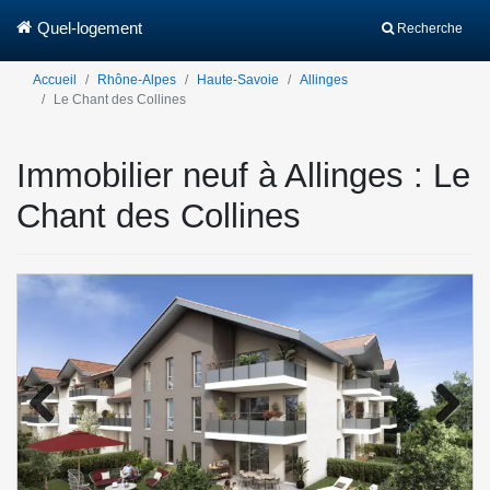
Quel-logement
Recherche
Accueil
Rhône-Alpes
Haute-Savoie
Allinges
Le Chant des Collines
Immobilier neuf à Allinges : Le
Chant des Collines
Previo
Next
us