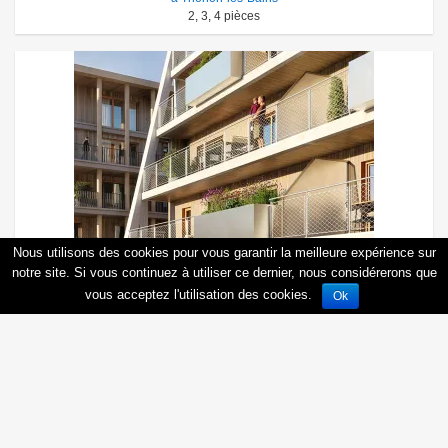
2
,
3
,
4
pièces
Nous utilisons des cookies pour vous garantir la meilleure expérience sur
notre site. Si vous continuez à utiliser ce dernier, nous considérerons que
vous acceptez l'utilisation des cookies.
Ok
Découvrir
ECLAT LEMAN
à Thonon-les-Bains
2
,
3
,
4
,
5
pièces