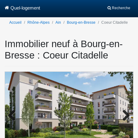
Quel-logement
Recherche
Accueil
Rhône-Alpes
Ain
Bourg-en-Bresse
Coeur Citadelle
Immobilier neuf à Bourg-en-
Bresse : Coeur Citadelle
Previo
Next
us