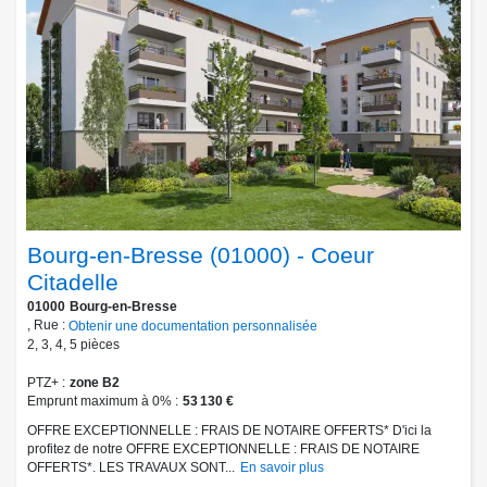
Bourg-en-Bresse (01000) - Coeur
Citadelle
01000
Bourg-en-Bresse
, Rue :
Obtenir une documentation personnalisée
2
,
3
,
4
,
5
pièces
PTZ+
zone B2
Emprunt maximum à 0%
53 130 €
OFFRE EXCEPTIONNELLE : FRAIS DE NOTAIRE OFFERTS* D'ici la
profitez de notre OFFRE EXCEPTIONNELLE : FRAIS DE NOTAIRE
OFFERTS*. LES TRAVAUX SONT...
En savoir plus