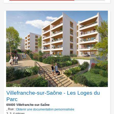
Villefranche-sur-Saône - Les Loges du
Parc
69400
Villefranche-sur-Saône
, Rue :
Obtenir une documentation personnalisée
2
,
3
,
4
pièces