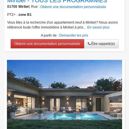
Miribel - TOUS LES PROGRAMMES
01700
Miribel
, Rue :
Obtenir une documentation personnalisée
PTZ+
zone B1
Vous êtes à la recherche d'un appartement neuf à Miribel? Nous avons
référencé toute l'offre immobilière à Miribel à prix...
En savoir plus
A partir de
:
Demander les prix
Obtenir une documentation personnalisée
Être rappelé(e)