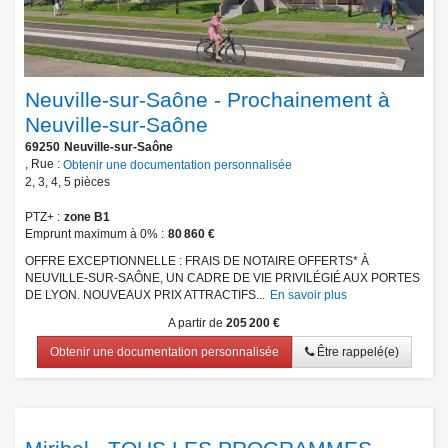
Neuville-sur-Saône - Prochainement à
Neuville-sur-Saône
69250
Neuville-sur-Saône
, Rue :
Obtenir une documentation personnalisée
2
,
3
,
4
,
5
pièces
PTZ+
zone B1
Emprunt maximum à 0%
80 860 €
OFFRE EXCEPTIONNELLE : FRAIS DE NOTAIRE OFFERTS* À
NEUVILLE-SUR-SAÔNE, UN CADRE DE VIE PRIVILÉGIÉ AUX PORTES
DE LYON. NOUVEAUX PRIX ATTRACTIFS...
En savoir plus
A partir de
205 200 €
Obtenir une documentation personnalisée
Être rappelé(e)