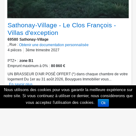
Sathonay-Village - Le Clos François -
Villas d'exception
69580
Sathonay-Village
, Rue :
Obtenir une documentation personnalisée
4
pièces
3ème trimestre 2027
PTZ+
zone B1
Emprunt maximum à 0%
80 860 €
UN BRASSEUR D'AIR POSÉ OFFERT (*) dans chaque chambre de votre
logement Du 1er au 31 août 2026, Bouygues Immobilier vous...
En savoir plus
Nous utilisons des cookies pour vous garantir la meilleure expérience sur
A partir de
819 000 €
notre site. Si vous continuez à utiliser ce dernier, nous considérerons que
Obtenir une documentation personnalisée
Être rappelé(e)
vous acceptez l'utilisation des cookies.
Ok