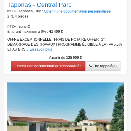
Taponas - Central Parc
69220
Taponas
, Rue :
Obtenir une documentation personnalisée
2
,
3
,
4
pièces
PTZ+
zone C
Emprunt maximum à 0%
41 400 €
OFFRE EXCEPTIONNELLE : FRAIS DE NOTAIRE OFFERTS*.
DÉMARRAGE DES TRAVAUX ! PROGRAMME ÉLIGIBLE À LA TVA 5,5%
ET AU BRS...
En savoir plus
A partir de
125 900 €
Obtenir une documentation personnalisée
Être rappelé(e)