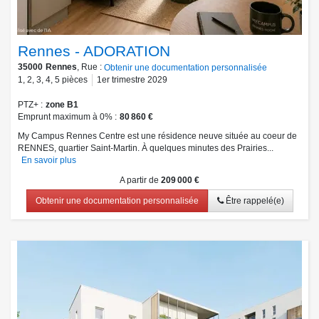
Rennes - ADORATION
35000
Rennes
, Rue :
Obtenir une documentation personnalisée
1
,
2
,
3
,
4
,
5
pièces
1er trimestre 2029
PTZ+
zone B1
Emprunt maximum à 0%
80 860 €
My Campus Rennes Centre est une résidence neuve située au coeur de
RENNES, quartier Saint-Martin. À quelques minutes des Prairies...
En savoir plus
A partir de
209 000 €
Obtenir une documentation personnalisée
Être rappelé(e)