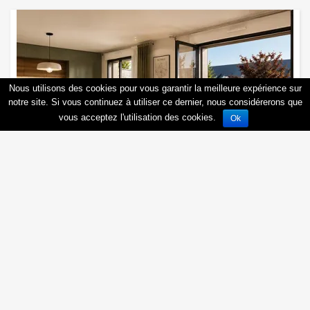
Nous utilisons des cookies pour vous garantir la meilleure expérience sur
notre site. Si vous continuez à utiliser ce dernier, nous considérerons que
vous acceptez l'utilisation des cookies.
Ok
Saint-Aubin-d'Aubigné - Saint-Aubin-
d'Aubigné
35250
Saint-Aubin-d'Aubigné
, Rue :
Obtenir une documentation personnalisée
1
,
2
,
3
pièces
3ème trimestre 2027