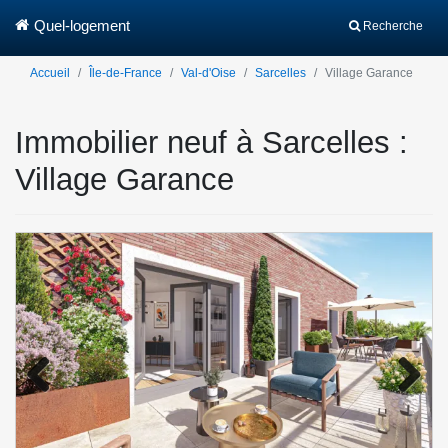
Quel-logement
Recherche
Accueil
Île-de-France
Val-d'Oise
Sarcelles
Village Garance
Immobilier neuf à Sarcelles :
Village Garance
Previo
Next
us