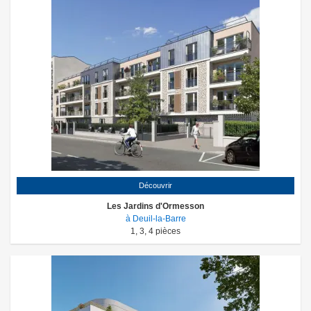
Découvrir
Les Jardins d'Ormesson
à Deuil-la-Barre
1
,
3
,
4
pièces