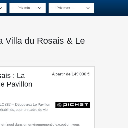
 Villa du Rosais & Le
is : La
A partir de
149 000 €
Le Pavillon
(35) – Découvrez Le Pavillon
éhabilités, pour un cadre de vie
ment neuf dans un environnement d’exception, vous