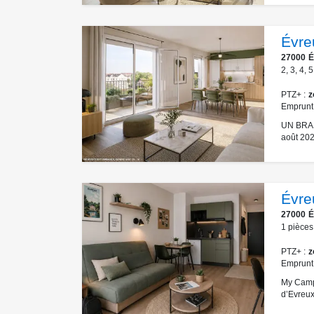
Évre
27000
É
2
,
3
,
4
,
5
PTZ+
z
Emprunt
UN BRAS
août 202
Évre
27000
É
1
pièces
PTZ+
z
Emprunt
My Campu
d’Evreux