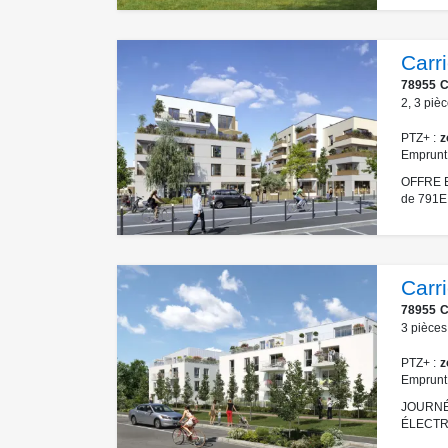
Carr
78955
C
2
,
3
pièc
PTZ+
z
Emprunt
OFFRE E
de 791E 
Carr
78955
C
3
pièces
PTZ+
z
Emprunt
JOURNÉE
ÉLECTRO