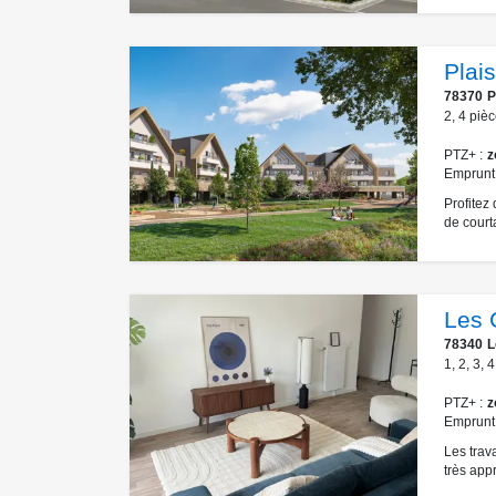
Plais
78370
P
2
,
4
pièc
PTZ+
z
Emprunt
Profitez
de courta
Les 
78340
L
1
,
2
,
3
,
4
PTZ+
z
Emprunt
Les trav
très appr