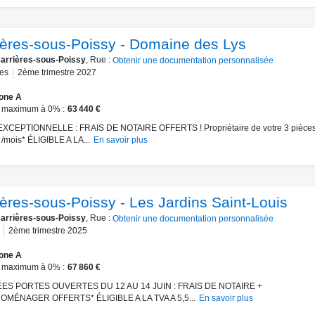
ières-sous-Poissy - Domaine des Lys
arrières-sous-Poissy
, Rue :
Obtenir une documentation personnalisée
es
2ème trimestre 2027
one A
 maximum à 0%
63 440 €
XCEPTIONNELLE : FRAIS DE NOTAIRE OFFERTS ! Propriétaire de votre 3 pièces 
/mois* ÉLIGIBLE A LA...
En savoir plus
ières-sous-Poissy - Les Jardins Saint-Louis
arrières-sous-Poissy
, Rue :
Obtenir une documentation personnalisée
2ème trimestre 2025
one A
 maximum à 0%
67 860 €
S PORTES OUVERTES DU 12 AU 14 JUIN : FRAIS DE NOTAIRE +
MÉNAGER OFFERTS* ÉLIGIBLE A LA TVA A 5,5...
En savoir plus