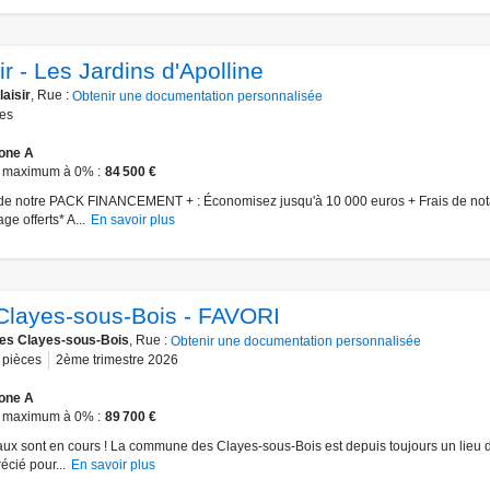
ir - Les Jardins d'Apolline
laisir
, Rue :
Obtenir une documentation personnalisée
es
one A
 maximum à 0%
84 500 €
 de notre PACK FINANCEMENT + : Économisez jusqu'à 10 000 euros + Frais de nota
ge offerts* A...
En savoir plus
Clayes-sous-Bois - FAVORI
es Clayes-sous-Bois
, Rue :
Obtenir une documentation personnalisée
pièces
2ème trimestre 2026
one A
 maximum à 0%
89 700 €
aux sont en cours ! La commune des Clayes-sous-Bois est depuis toujours un lieu d
écié pour...
En savoir plus