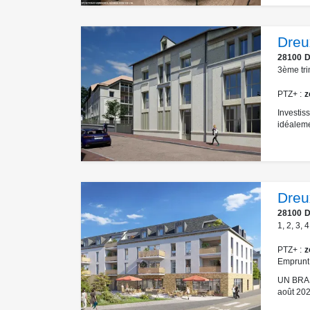
Dreu
28100
D
3ème tri
PTZ+
z
Investis
idéaleme
Dreu
28100
D
1
,
2
,
3
,
4
PTZ+
z
Emprunt
UN BRAS
août 202