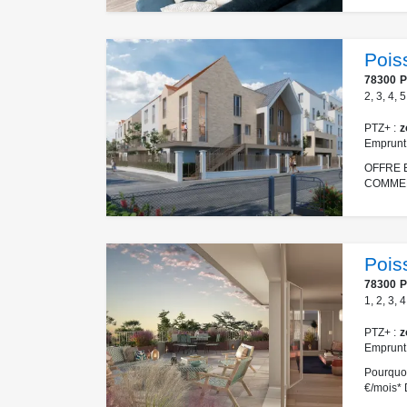
Pois
78300
P
2
,
3
,
4
,
5
PTZ+
z
Emprunt
OFFRE E
COMMERCI
Pois
78300
P
1
,
2
,
3
,
4
PTZ+
z
Emprunt
Pourquoi
€/mois* 