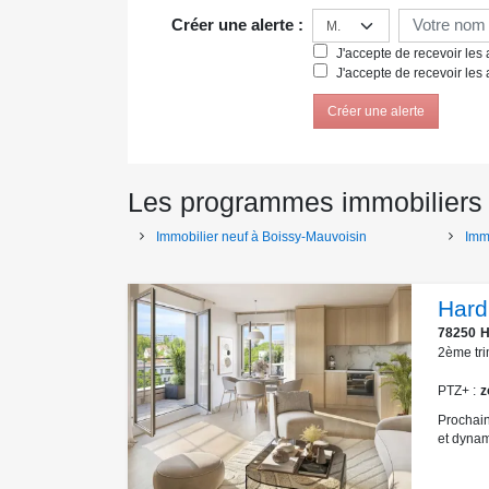
Créer une alerte :
J'accepte de recevoir les a
J'accepte de recevoir les 
Créer une alerte
Les programmes immobiliers ne
Immobilier neuf à Boissy-Mauvoisin
Imm
Hard
78250
H
2ème tri
PTZ+
z
Prochain
et dynam