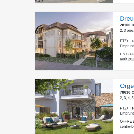
Dreu
28100
D
2
,
3
pièc
PTZ+
z
Emprunt
UN BRAS
août 202
Orge
78630
O
2
,
3
,
4
,
5
PTZ+
z
Emprunt
OFFRE 
centre-b