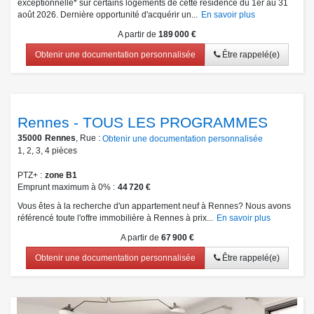
exceptionnelle* sur certains logements de cette résidence du 1er au 31
août 2026. Dernière opportunité d'acquérir un...
En savoir plus
A partir de
189 000 €
Obtenir une documentation personnalisée
Être rappelé(e)
Rennes - TOUS LES PROGRAMMES
35000
Rennes
, Rue :
Obtenir une documentation personnalisée
1
,
2
,
3
,
4
pièces
PTZ+
zone B1
Emprunt maximum à 0%
44 720 €
Vous êtes à la recherche d'un appartement neuf à Rennes? Nous avons
référencé toute l'offre immobilière à Rennes à prix...
En savoir plus
A partir de
67 900 €
Obtenir une documentation personnalisée
Être rappelé(e)