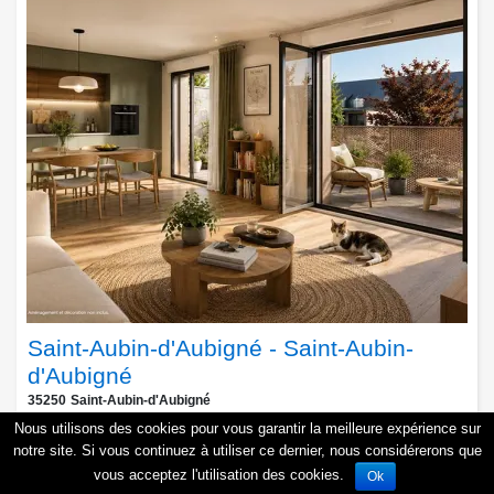
Saint-Aubin-d'Aubigné - Saint-Aubin-
d'Aubigné
35250
Saint-Aubin-d'Aubigné
, Rue :
Obtenir une documentation personnalisée
Nous utilisons des cookies pour vous garantir la meilleure expérience sur
1
,
2
,
3
pièces
3ème trimestre 2027
notre site. Si vous continuez à utiliser ce dernier, nous considérerons que
vous acceptez l'utilisation des cookies.
Ok
PTZ+
zone C