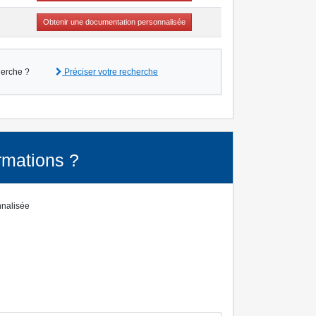
Obtenir une documentation personnalisée
herche ?
Préciser votre recherche
rmations ?
nnalisée