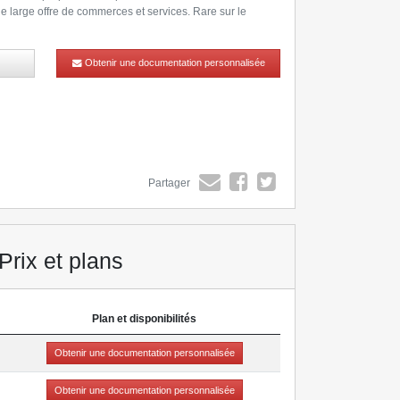
 large offre de commerces et services. Rare sur le
!
demande ou sur le site www.bouygues-immobilier.com
 rappelé(e))
pour découvrir notre résidence et rencontrez
Obtenir une documentation personnalisée
Partager
Prix et plans
Plan et disponibilités
Obtenir une documentation personnalisée
Obtenir une documentation personnalisée