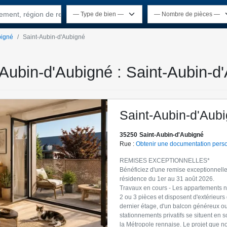
rtement, région de recherche
bigné
Saint-Aubin-d'Aubigné
-Aubin-d'Aubigné : Saint-Aubin-d
Saint-Aubin-d'Aub
35250
Saint-Aubin-d'Aubigné
Rue :
Obtenir une documentation pers
REMISES EXCEPTIONNELLES*
Bénéficiez d'une remise exceptionnelle
résidence du 1er au 31 août 2026.
Travaux en cours - Les appartements n
2 ou 3 pièces et disposent d'extérieurs 
dernier étage, d'un balcon généreux ou
stationnements privatifs se situent en 
la Métropole rennaise. Le projet que 