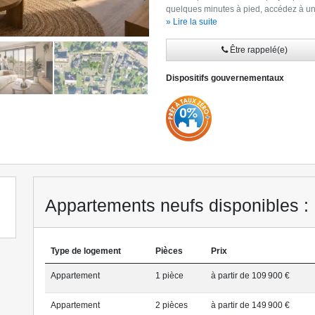
quelques minutes à pied, accédez à une
secteur : bénéficiez des atouts du neuf 
» Lire la suite
(*) Conditions détaillées sur simple 
Contactez-nous dès à présent au
(Être
Être rappelé(e)
nos équipes.
Dispositifs gouvernementaux
Appartements neufs disponibles : 
Type de logement
Pièces
Prix
Appartement
1 pièce
à partir de 109 900 €
Appartement
2 pièce
s
à partir de 149 900 €