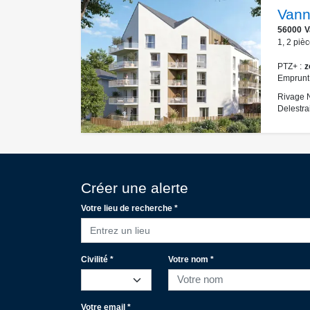
Vann
56000
V
1
,
2
pièc
PTZ+
z
Emprunt
Rivage N
Delestra
Créer une alerte
Votre lieu de recherche *
Entrez un lieu
Civilité *
Votre nom *
Votre email *