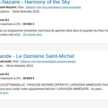
t-Nazaire - Harmony of the Sky
aint-Nazaire
, Rue :
Obtenir une documentation personnalisée
pièces
2ème trimestre 2026
one B1
 maximum à 0%
80 860 €
z un programme immobilier neuf haut de gamme situé dans le quartier du Parc P
entre-ville et le...
En savoir plus
ande - Le Domaine Saint-Michel
uérande
, Rue :
Obtenir une documentation personnalisée
es
4ème trimestre 2024
one B1
 maximum à 0%
80 860 €
EXCEPTIONNELLE : FRAIS DE NOTAIRE OFFERTS* LIVRAISON IMMÉDIATE Pre
ous pour visiter notre appartement décoré ! LIVRAISON IMMÉDIATE - Au pied...
ir plus