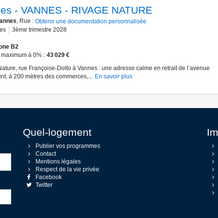
es - VANNES - RIVAGE NATURE
annes
, Rue :
Obtenir une documentation personnalisée
es
3ème trimestre 2028
one B2
 maximum à 0%
43 029 €
ature, rue Françoise-Dolto à Vannes : une adresse calme en retrait de l’avenue
int, à 200 mètres des commerces,...
En savoir plus
Quel-logement
Im
Publier vos programmes
Contact
Mentions légales
Respect de la vie privée
Facebook
Twitter