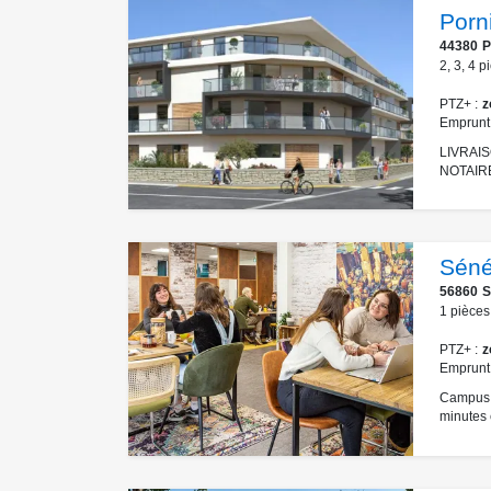
Porn
44380
P
2
,
3
,
4
p
PTZ+
z
Emprunt
LIVRAIS
NOTAIRE
Sén
56860
S
1
pièces
PTZ+
z
Emprunt
Campus T
minutes 