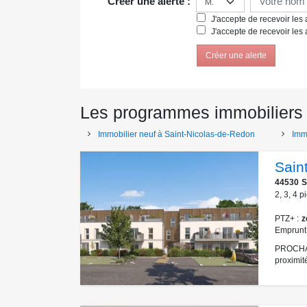
Créer une alerte :
J'accepte de recevoir les a
J'accepte de recevoir les 
Créer une alerte
Les programmes immobiliers
Immobilier neuf à Saint-Nicolas-de-Redon
Imm
Sain
44530
S
2
,
3
,
4
p
PTZ+
z
Emprunt
PROCHAIN
proximit