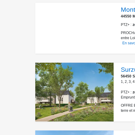
Mont
44550
M
PTZ+
z
PROCHAIN
entre Lo
En savo
Surz
56450
S
1
,
2
,
3
,
4
PTZ+
z
Emprunt
OFFRE E
terre et 