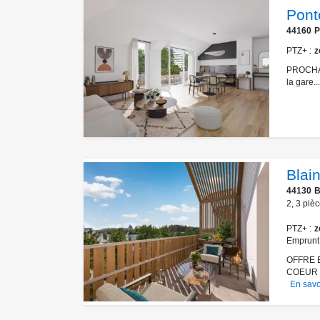
Pont
44160
P
PTZ+
z
PROCHAIN
la gare...
Blain
44130
B
2
,
3
pièc
PTZ+
z
Emprunt
OFFRE 
COEUR I
En savo