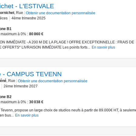
ichet - L'ESTIVALE
ornichet
, Rue :
Obtenir une documentation personnalisée
ièces
4ème trimestre 2025
one B1
 maximum à 0%
80 860 €
ON IMMÉDIATE - A 200 M DE LA PLAGE ! OFFRE EXCEPTIONNELLE : FRAIS DE
 OFFERTS* LIVRAISON IMMÉDIATE Les points forts...
En savoir plus
é - CAMPUS TEVENN
éné
, Rue :
Obtenir une documentation personnalisée
2ème trimestre 2027
one B2
 maximum à 0%
30 038 €
evenn, propose un large choix de studios neufs à partir de 89.000€ HT, à seulem
en bus...
En savoir plus