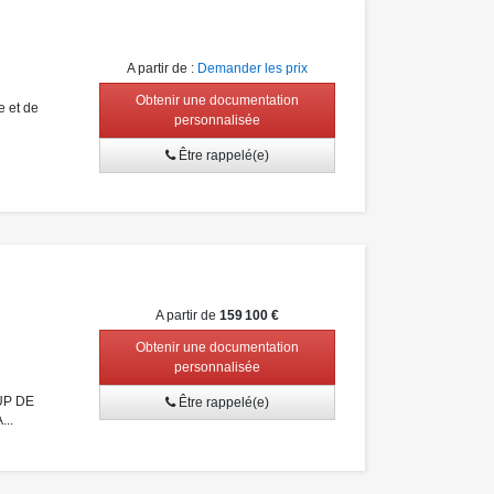
A partir de
:
Demander les prix
Obtenir une documentation
e et de
personnalisée
Être rappelé(e)
A partir de
159 100 €
Obtenir une documentation
personnalisée
UP DE
Être rappelé(e)
..