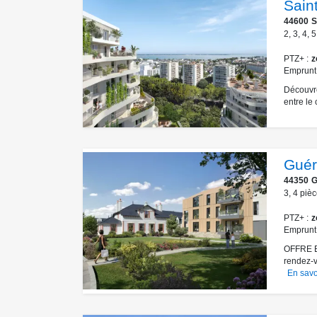
Sain
44600
S
2
,
3
,
4
,
5
PTZ+
z
Emprunt
Découvre
entre le c
Guér
44350
G
3
,
4
pièc
PTZ+
z
Emprunt
OFFRE 
rendez-v
En savo