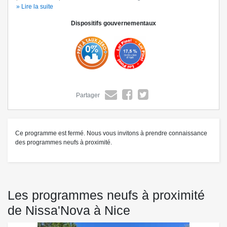
gare et proche commerces, restaurants et plages. Vivez l’azur, au cœur
» Lire la suite
de Nice.
Dispositifs gouvernementaux
(*) et (**) Offres sous conditions, détails de l’offre sur simple demande
ou sur le site bouygues-immobilier.com. Contactez-nous dès à présent
au
(Être rappelé(e))
pour découvrir notre résidence et rencontrez nos
équipes.
Partager
Ce programme est fermé. Nous vous invitons à prendre connaissance
des programmes neufs à proximité.
Les programmes neufs à proximité
de Nissa'Nova à Nice