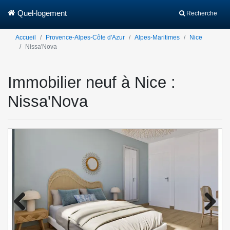
Quel-logement
Recherche
Accueil
Provence-Alpes-Côte d'Azur
Alpes-Maritimes
Nice
Nissa'Nova
Immobilier neuf à Nice :
Nissa'Nova
Previo
Next
us