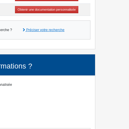
Obtenir une documentation personnalisée
herche ?
Préciser votre recherche
rmations ?
nnalisée