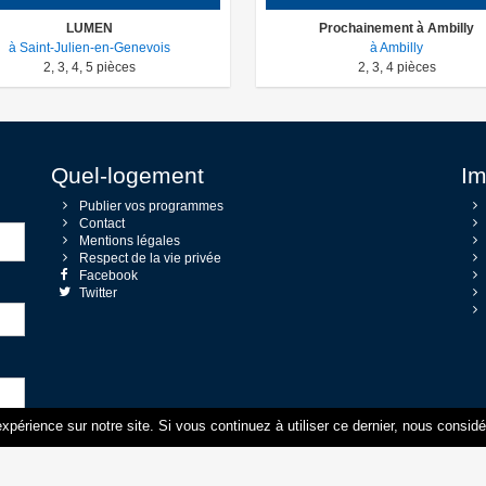
LUMEN
Prochainement à Ambilly
à Saint-Julien-en-Genevois
à Ambilly
2
,
3
,
4
,
5
pièces
2
,
3
,
4
pièces
Quel-logement
Im
Publier vos programmes
Contact
Mentions légales
Respect de la vie privée
Facebook
Twitter
xpérience sur notre site. Si vous continuez à utiliser ce dernier, nous consid