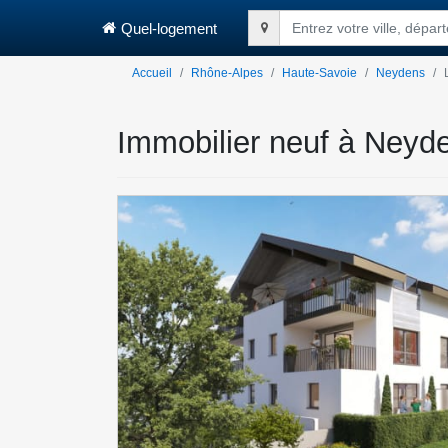
Quel-logement
Entrez votre ville, dépa
Accueil
Rhône-Alpes
Haute-Savoie
Neydens
Immobilier neuf à Neyd