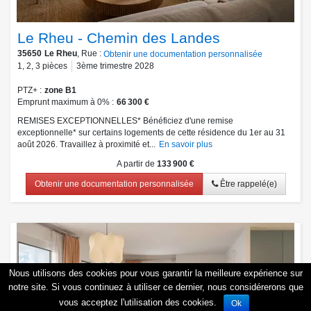
Le Rheu - Chemin des Landes
35650
Le Rheu
, Rue :
Obtenir une documentation personnalisée
1
,
2
,
3
pièces
3ème trimestre 2028
PTZ+
zone B1
Emprunt maximum à 0%
66 300 €
REMISES EXCEPTIONNELLES* Bénéficiez d'une remise
exceptionnelle* sur certains logements de cette résidence du 1er au 31
août 2026. Travaillez à proximité et...
En savoir plus
A partir de
133 900 €
Obtenir une documentation personnalisée
Être rappelé(e)
Nous utilisons des cookies pour vous garantir la meilleure expérience sur
notre site. Si vous continuez à utiliser ce dernier, nous considérerons que
vous acceptez l'utilisation des cookies.
Ok