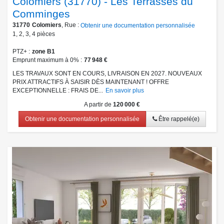
Colomiers (31770) - Les Terrasses du
Comminges
31770
Colomiers
, Rue :
Obtenir une documentation personnalisée
1
,
2
,
3
,
4
pièces
PTZ+
zone B1
Emprunt maximum à 0%
77 948 €
LES TRAVAUX SONT EN COURS, LIVRAISON EN 2027. NOUVEAUX
PRIX ATTRACTIFS À SAISIR DÈS MAINTENANT ! OFFRE
EXCEPTIONNELLE : FRAIS DE...
En savoir plus
A partir de
120 000 €
Obtenir une documentation personnalisée
Être rappelé(e)