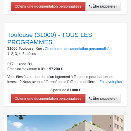
Obtenir une documentation personnalisée
Être rappelé(e)
Toulouse (31000) - TOUS LES
PROGRAMMES
31000
Toulouse
, Rue :
Obtenir une documentation personnalisée
1
,
2
,
3
,
4
,
5
pièces
PTZ+
zone B1
Emprunt maximum à 0%
57 200 €
Vous êtes à la recherche d'un logement à Toulouse pour habiter ou
investir ? Nous avons référencé toute l'offre immobilière...
En savoir plus
A partir de
81 000 €
Obtenir une documentation personnalisée
Être rappelé(e)