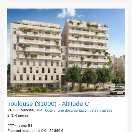
Toulouse (31000) - Altitude C
31000
Toulouse
, Rue :
Obtenir une documentation personnalisée
2
,
3
,
4
pièces
PTZ+
zone B1
Emprunt maximum à 0%
80 860 €