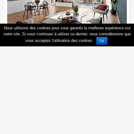
Nous utilisons des cookies pour vous garantir la meilleure expérience sur
notre site. Si vous continuez à utiliser ce dernier, nous considérerons que
vous acceptez l'utilisation des cookies.
Ok
Toulouse (31000) - Les Terrasses
d'Alexandre
31000
Toulouse
, Rue :
Obtenir une documentation personnalisée
PTZ+
zone B1
PROCHAINEMENT dans le quartier recherché de Guilheméry, découvrez
une nouvelle résidence au cœur d'un environnement résidentiel et
parfaitement connecté. Les Terrasses...
En savoir plus
A partir de
:
Demander les prix
Obtenir une documentation personnalisée
Être rappelé(e)