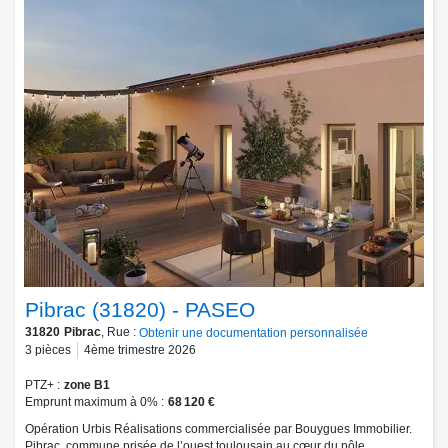
Pibrac (31820) - PASEO
31820
Pibrac
, Rue :
Obtenir une documentation personnalisée
3
pièces
4ème trimestre 2026
PTZ+
zone B1
Emprunt maximum à 0%
68 120 €
Opération Urbis Réalisations commercialisée par Bouygues Immobilier.
Pibrac, commune prisée de l’ouest toulousain au cœur du pôle