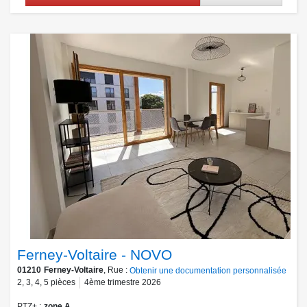
Ferney-Voltaire - NOVO
01210
Ferney-Voltaire
, Rue :
Obtenir une documentation personnalisée
2
,
3
,
4
,
5
pièces
4ème trimestre 2026
PTZ+
zone A