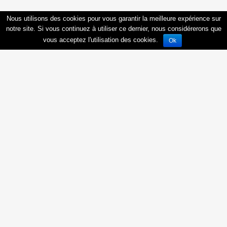
Nous utilisons des cookies pour vous garantir la meilleure expérience sur
notre site. Si vous continuez à utiliser ce dernier, nous considérerons que
vous acceptez l'utilisation des cookies.
Ok
Douvaine - Prochainement à Douvaine
74140
Douvaine
, Rue :
Obtenir une documentation personnalisée
PTZ+
zone B1
Prochainement à Douvaine : Nouveau programme immobilier neuf Les
Nouveaux Constructeurs...
En savoir plus