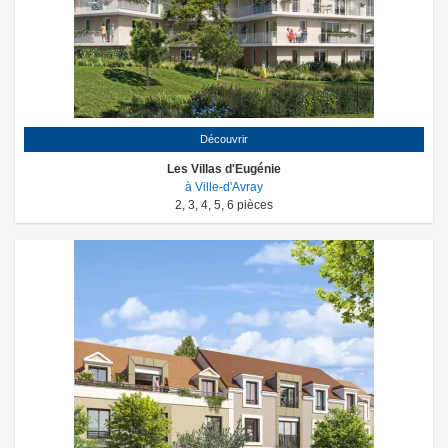
Découvrir
Les Villas d'Eugénie
à Ville-d'Avray
2
,
3
,
4
,
5
,
6
pièces