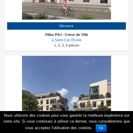
Découvrir
Villas Péri - Coeur de Ville
à Saint-Cyr-l'École
1
,
2
,
3
,
4
pièces
Nous utilisons des cookies pour vous garantir la meilleure expérience sur
notre site. Si vous continuez à utiliser ce dernier, nous considérerons que
vous acceptez l'utilisation des cookies.
Ok