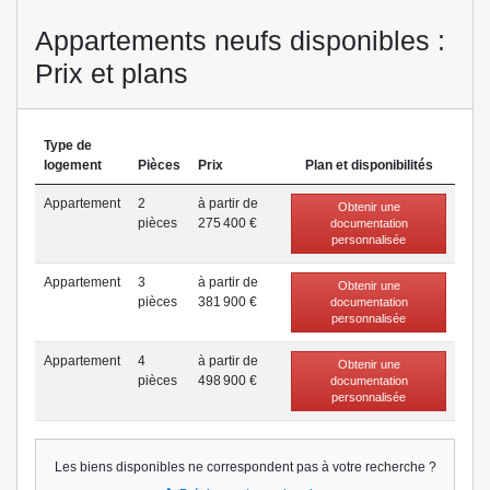
Appartements neufs disponibles :
Prix et plans
Type de
logement
Pièces
Prix
Plan et disponibilités
Appartement
2
à partir de
Obtenir une
pièce
s
275 400 €
documentation
personnalisée
Appartement
3
à partir de
Obtenir une
pièce
s
381 900 €
documentation
personnalisée
Appartement
4
à partir de
Obtenir une
pièce
s
498 900 €
documentation
personnalisée
Les biens disponibles ne correspondent pas à votre recherche ?