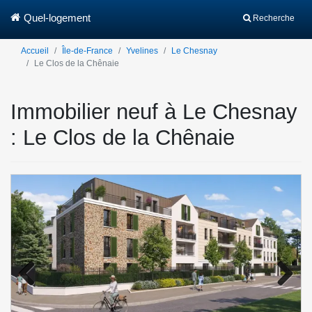
Quel-logement
Recherche
Accueil
Île-de-France
Yvelines
Le Chesnay
Le Clos de la Chênaie
Immobilier neuf à Le Chesnay
: Le Clos de la Chênaie
Previo
Next
us