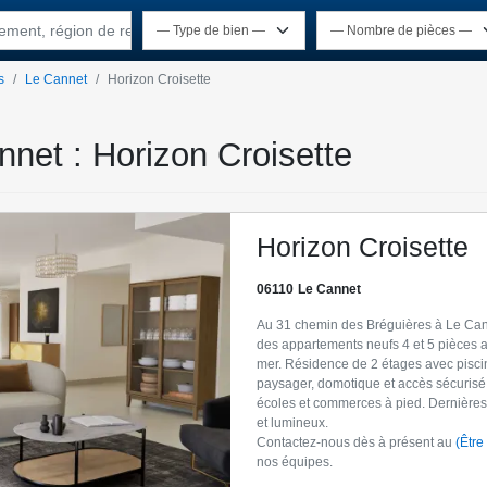
rtement, région de recherche
s
Le Cannet
Horizon Croisette
nnet : Horizon Croisette
Horizon Croisette
06110
Le Cannet
Au 31 chemin des Bréguières à Le Can
des appartements neufs 4 et 5 pièces 
mer. Résidence de 2 étages avec piscin
paysager, domotique et accès sécurisé
écoles et commerces à pied. Dernières
et lumineux.
Contactez-nous dès à présent au
(Être
nos équipes.