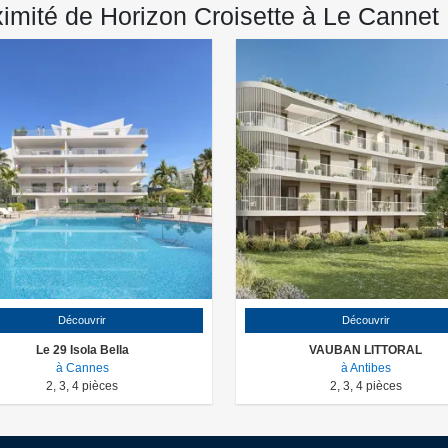
imité de Horizon Croisette à Le Cannet
Découvrir
Découvrir
Le 29 Isola Bella
VAUBAN LITTORAL
à Cannes
à Antibes
2
,
3
,
4
pièces
2
,
3
,
4
pièces