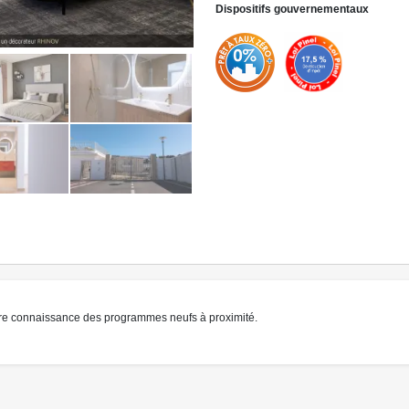
Dispositifs gouvernementaux
» Lire la suite
re connaissance des programmes neufs à proximité.