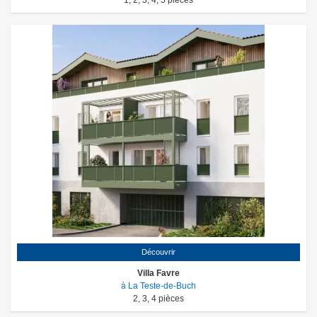
1
,
2
,
3
,
4
,
5
pièces
procuration, de garantie ou d’hypothèque liés au financement de
l’acquisition). Offre non cumulable avec toute autre offre en cours. Les
réservations ayant été effectuées avant le 1er juillet 2026, puis
annulées et suivies d’une nouvelle réservation dans les programmes
précédemment cités ne pourront pas bénéficier de la présente offre.
Découvrir
Villa Favre
à La Teste-de-Buch
2
,
3
,
4
pièces