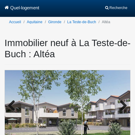
Quel-logement
Recherche
Accueil
Aquitaine
Gironde
La Teste-de-Buch
Altéa
Immobilier neuf à La Teste-de-
Buch : Altéa
Previo
Next
us