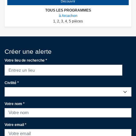
Découvrir
TOUS LES PROGRAMMES
à Arcachon
1
,
2
,
3
,
4
,
5
pièces
Créer une alerte
Votre lieu de recherche *
Entrez un lieu
Civilité *
Votre nom *
Votre email *