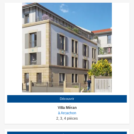
Découvrir
Villa Méran
à Arcachon
2
,
3
,
4
pièces