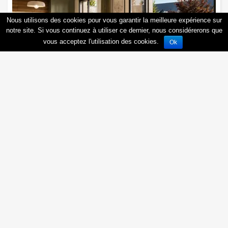
Nous utilisons des cookies pour vous garantir la meilleure expérience sur
notre site. Si vous continuez à utiliser ce dernier, nous considérerons que
vous acceptez l'utilisation des cookies.
Ok
Saint-Aubin-d'Aubigné - Saint-Aubin-
d'Aubigné
35250
Saint-Aubin-d'Aubigné
, Rue :
Obtenir une documentation personnalisée
1
,
2
,
3
pièces
3ème trimestre 2027
PTZ+
zone C
Emprunt maximum à 0%
41 400 €
REMISES EXCEPTIONNELLES* Bénéficiez d'une remise
exceptionnelle* sur certains logements de cette résidence du 1er au 31
août 2026. Travaux en cours -...
En savoir plus