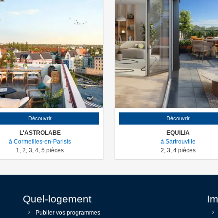
Découvrir
Découvrir
L'ASTROLABE
EQUILIA
à Cormeilles-en-Parisis
à Sartrouville
1
,
2
,
3
,
4
,
5
pièces
2
,
3
,
4
pièces
Quel-logement
Im
Publier vos programmes