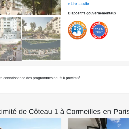
résidence et rencontrez nos équipes.
» Lire la suite
Dispositifs gouvernementaux
re connaissance des programmes neufs à proximité.
mité de Côteau 1 à Cormeilles-en-Paris