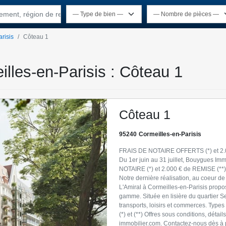
rtement, région de recherche
risis
Côteau 1
illes-en-Parisis : Côteau 1
Côteau 1
95240
Cormeilles-en-Parisis
FRAIS DE NOTAIRE OFFERTS (*) et 2.00
Du 1er juin au 31 juillet, Bouygues I
NOTAIRE (*) et 2.000 € de REMISE (**)
Notre dernière réalisation, au coeur de
L'Amiral à Cormeilles-en-Parisis prop
gamme. Située en lisière du quartier Sei
transports, loisirs et commerces. Types
(*) et (**) Offres sous conditions, déta
immobilier.com. Contactez-nous dès à