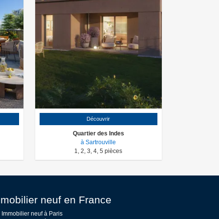
Découvrir
Quartier des Indes
à Sartrouville
1
,
2
,
3
,
4
,
5
pièces
mobilier neuf en France
Immobilier neuf à Paris