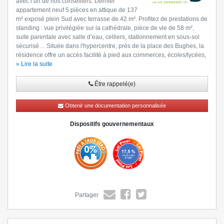
avec l’un de nos conseillers. Dernier
appartement neuf 5 pièces en attique de 137
m² exposé plein Sud avec terrasse de 42 m². Profitez de prestations de
standing : vue privilégiée sur la cathédrale, pièce de vie de 58 m²,
suite parentale avec salle d’eau, celliers, stationnement en sous-sol
sécurisé… Située dans l'hypercentre, près de la place des Bughes, la
résidence offre un accès facilité à pied aux commerces, écoles/lycées,
transports et équipements publics. Le campus Michelin se situe à 500
» Lire la suite
m de la résidence. La résidence dispose d'un espace paysager avec
un petit parcours santé pour le bien-être des occupants et est prolongé
Être rappelé(e)
par un parc public pour une connexion quotidienne à la nature.
Contactez-nous dès à présent au
(Être rappelé(e))
pour découvrir
Obtenir une documentation personnalisée
notre résidence et rencontrez nos équipes.
Dispositifs gouvernementaux
Partager