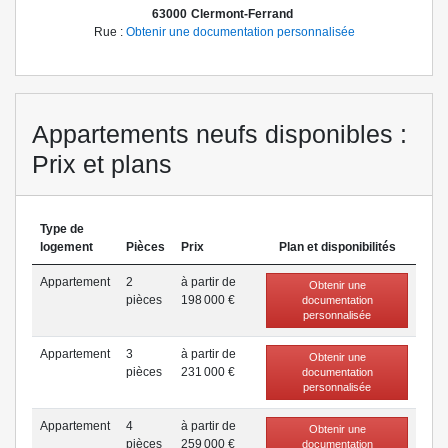
63000
Clermont-Ferrand
Rue :
Obtenir une documentation personnalisée
Appartements neufs disponibles :
Prix et plans
Type de
logement
Pièces
Prix
Plan et disponibilités
Appartement
2
à partir de
Obtenir une
pièce
s
198 000 €
documentation
personnalisée
Appartement
3
à partir de
Obtenir une
pièce
s
231 000 €
documentation
personnalisée
Appartement
4
à partir de
Obtenir une
pièce
s
259 000 €
documentation