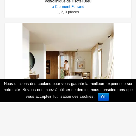
Polyclinique de l'Hôtel Dieu
à Clermont-Ferrand
1
,
2
,
3
pièces
Nous utilisons des cookies pour vous garantir la meilleure expérience sur
notre site. Si vous continuez à utiliser ce dernier, nous considérerons que
vous acceptez l'utilisation des cookies.
Ok
Découvrir
Le Clos du Parc
à Clermont-Ferrand