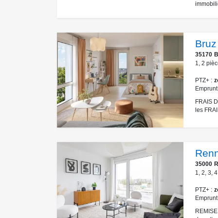
immobili
Bruz
35170
B
1
,
2
pièc
PTZ+
z
Emprunt
FRAIS DE
les FRAI
Ren
35000
R
1
,
2
,
3
,
4
PTZ+
z
Emprunt
REMISES