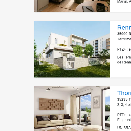
Martin. 
Renn
35000
R
1er trim
PTZ+
z
Les Terr
de Renne
Thor
35235
T
2
,
3
,
4
p
PTZ+
z
Emprunt
UN BRAS