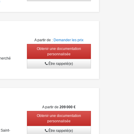
s
A partir de
:
Demander les prix
Obtenir une documentation
personnalisée
cherché
Être rappelé(e)
A partir de
209 000 €
Obtenir une documentation
personnalisée
Saint-
Être rappelé(e)