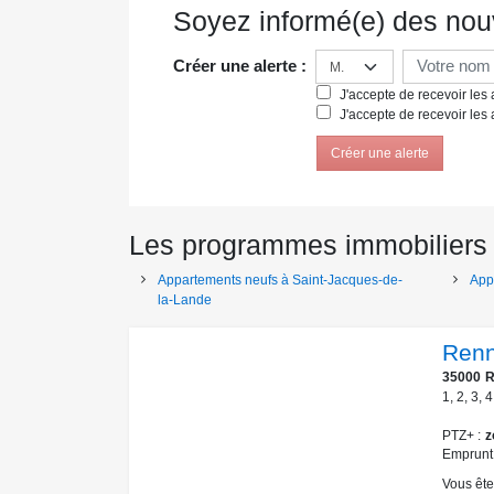
Soyez informé(e) des nou
Créer une alerte :
J'accepte de recevoir les a
J'accepte de recevoir les 
Créer une alerte
Les programmes immobiliers 
Appartements neufs à Saint-Jacques-de-
App
la-Lande
Ren
35000
R
1
,
2
,
3
,
4
PTZ+
z
Emprunt
Vous ête