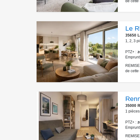
de cette
Le R
35650
L
1
,
2
,
3
p
PTZ+
z
Emprunt
REMISES
de cette 
Renn
35000
R
1
pièces
PTZ+
z
Emprunt
REMISES