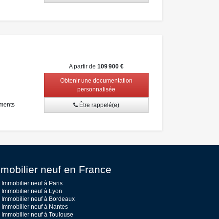
A partir de
109 900 €
Obtenir une documentation
personnalisée
ments
Être rappelé(e)
mobilier neuf en France
Immobilier neuf à Paris
Immobilier neuf à Lyon
Immobilier neuf à Bordeaux
Immobilier neuf à Nantes
Immobilier neuf à Toulouse