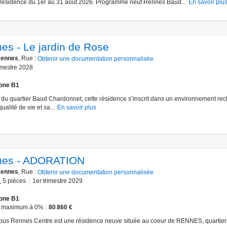
 résidence du 1er au 31 août 2026. Programme neuf Rennes Baud...
En savoir plu
es - Le jardin de Rose
ennes
, Rue :
Obtenir une documentation personnalisée
mestre 2028
one B1
du quartier Baud Chardonnet, cette résidence s’inscrit dans un environnement re
ualité de vie et sa...
En savoir plus
nes - ADORATION
ennes
, Rue :
Obtenir une documentation personnalisée
,
5
pièces
1er trimestre 2029
one B1
 maximum à 0%
80 860 €
s Rennes Centre est une résidence neuve située au coeur de RENNES, quartier 