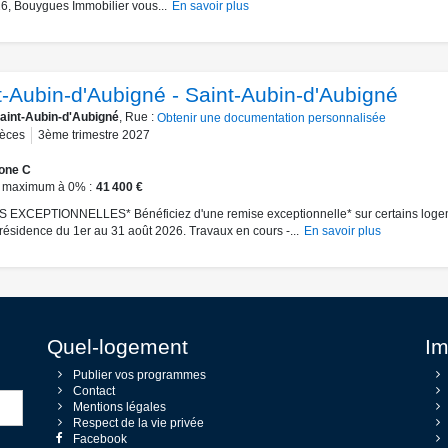
6, Bouygues Immobilier vous...
En savoir plus
t-Aubin-d'Aubigné - Saint-Aubin-d'Aubigné
aint-Aubin-d'Aubigné
, Rue :
Obtenir une documentation personnalisée
ièces
3ème trimestre 2027
one C
 maximum à 0%
41 400 €
 EXCEPTIONNELLES* Bénéficiez d'une remise exceptionnelle* sur certains loge
 résidence du 1er au 31 août 2026. Travaux en cours -...
En savoir plus
Quel-logement
Im
Publier vos programmes
Contact
Mentions légales
Respect de la vie privée
Facebook