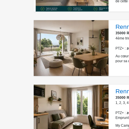
de cette
Renn
35000
R
4ème tri
PTZ+
z
Au cœur 
pour sa q
Ren
35000
R
1
,
2
,
3
,
4
PTZ+
z
Emprunt
My Campu