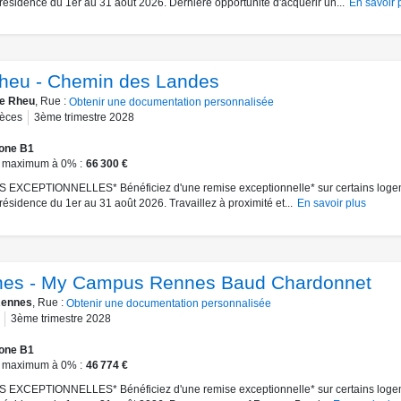
 résidence du 1er au 31 août 2026. Dernière opportunité d'acquérir un...
En savoir 
heu - Chemin des Landes
e Rheu
, Rue :
Obtenir une documentation personnalisée
ièces
3ème trimestre 2028
one B1
 maximum à 0%
66 300 €
 EXCEPTIONNELLES* Bénéficiez d'une remise exceptionnelle* sur certains loge
résidence du 1er au 31 août 2026. Travaillez à proximité et...
En savoir plus
es - My Campus Rennes Baud Chardonnet
ennes
, Rue :
Obtenir une documentation personnalisée
3ème trimestre 2028
one B1
 maximum à 0%
46 774 €
 EXCEPTIONNELLES* Bénéficiez d'une remise exceptionnelle* sur certains loge