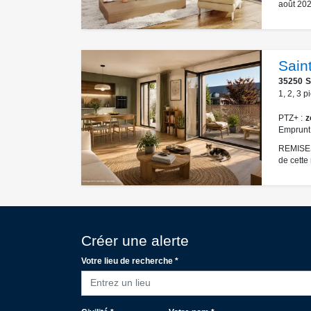
août 202
Sain
35250
S
1
,
2
,
3
p
PTZ+
z
Emprunt
REMISES
de cette
Créer une alerte
Votre lieu de recherche *
Entrez un lieu