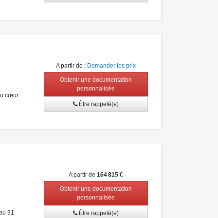
A partir de
:
Demander les prix
Obtenir une documentation
personnalisée
au cœur
Être rappelé(e)
A partir de
164 815 €
Obtenir une documentation
personnalisée
au 31
Être rappelé(e)