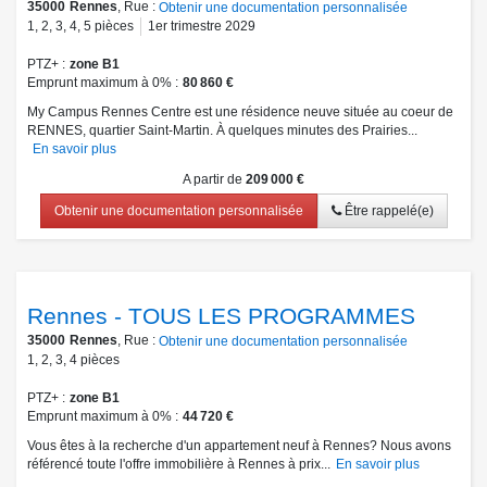
35000
Rennes
, Rue :
Obtenir une documentation personnalisée
1
,
2
,
3
,
4
,
5
pièces
1er trimestre 2029
PTZ+
zone B1
Emprunt maximum à 0%
80 860 €
My Campus Rennes Centre est une résidence neuve située au coeur de
RENNES, quartier Saint-Martin. À quelques minutes des Prairies...
En savoir plus
A partir de
209 000 €
Obtenir une documentation personnalisée
Être rappelé(e)
Rennes - TOUS LES PROGRAMMES
35000
Rennes
, Rue :
Obtenir une documentation personnalisée
1
,
2
,
3
,
4
pièces
PTZ+
zone B1
Emprunt maximum à 0%
44 720 €
Vous êtes à la recherche d'un appartement neuf à Rennes? Nous avons
référencé toute l'offre immobilière à Rennes à prix...
En savoir plus